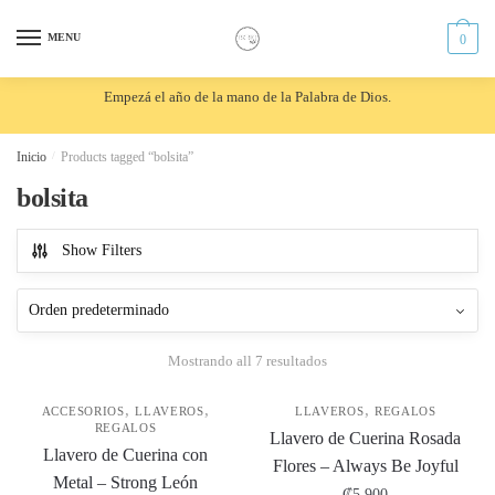
Skip
Skip
to
to
MENU
0
navigation
content
Empezá el año de la mano de la Palabra de Dios.
Inicio
/
Products tagged “bolsita”
bolsita
Show Filters
Mostrando all 7 resultados
,
,
,
ACCESORIOS
LLAVEROS
LLAVEROS
REGALOS
REGALOS
Llavero de Cuerina Rosada
Llavero de Cuerina con
Flores – Always Be Joyful
Metal – Strong León
₡
5,900