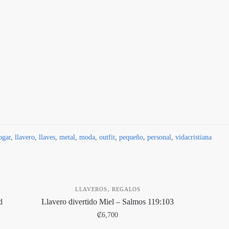
ogar
,
llavero
,
llaves
,
metal
,
moda
,
outfit
,
pequeño
,
personal
,
vidacristiana
,
LLAVEROS
REGALOS
d
Llavero divertido Miel – Salmos 119:103
₡
6,700