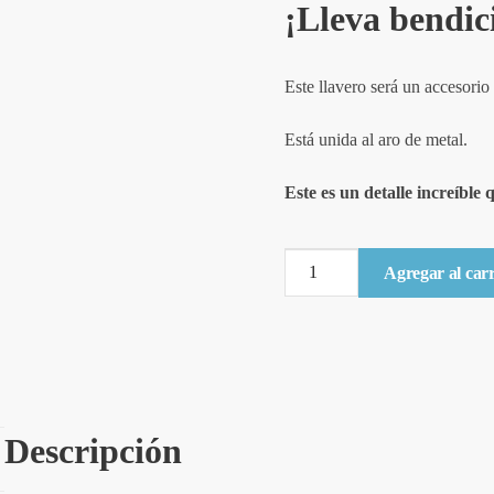
¡Lleva bendic
Este llavero será un accesorio
Está unida al aro de metal.
Este es un detalle increíble
Llavero
Agregar al carr
Tela
-
Bendecida
quantity
Descripción