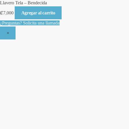
Llavero Tela – Bendecida
₡
7,000
Agregar al carrito
¿Preguntas? Solicita una llamada
×