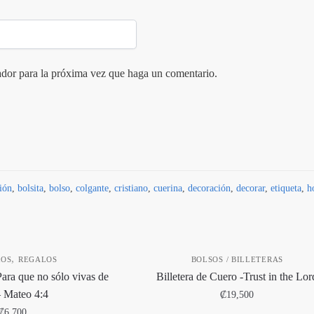
ador para la próxima vez que haga un comentario.
ión
,
bolsita
,
bolso
,
colgante
,
cristiano
,
cuerina
,
decoración
,
decorar
,
etiqueta
,
h
,
ROS
REGALOS
BOLSOS / BILLETERAS
Para que no sólo vivas de
Billetera de Cuero -Trust in the Lor
– Mateo 4:4
₡
19,500
₡
6,700