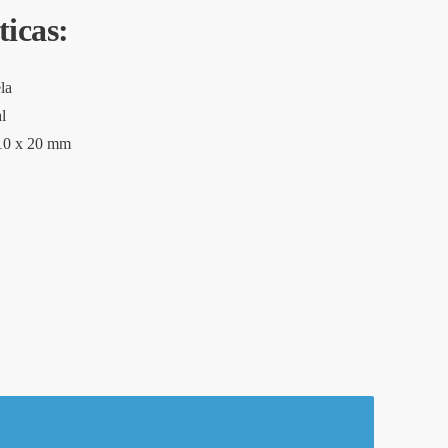
ticas:
la
l
110 x 20 mm