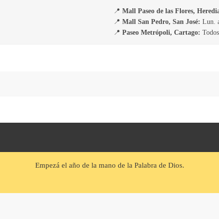
📍
Mall Paseo de las Flores, Heredi
📍
Mall San Pedro, San José:
Lun. a
📍
Paseo Metrópoli, Cartago:
Todos 
Empezá el año de la mano de la Palabra de Dios.