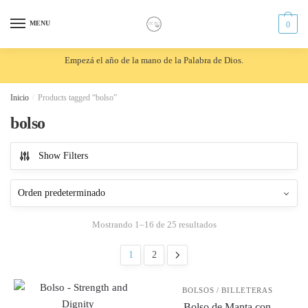
Skip
Skip
to
to
MENU
0
navigation
content
Empezá el año de la mano de la Palabra de Dios.
Inicio
/
Products tagged “bolso”
bolso
Show Filters
Mostrando 1–16 de 25 resultados
1
2
BOLSOS / BILLETERAS
Bolso de Manta con