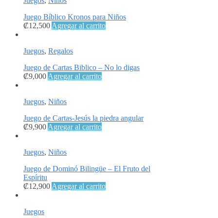
Juegos
,
Niños
Juego Bíblico Kronos para Niños
₡
12,500
Agregar al carrito
Juegos
,
Regalos
Juego de Cartas Biblico – No lo digas
₡
9,000
Agregar al carrito
Juegos
,
Niños
Juego de Cartas-Jesús la piedra angular
₡
9,900
Agregar al carrito
Juegos
,
Niños
Juego de Dominó Bilingüe – El Fruto del
Espíritu
₡
12,900
Agregar al carrito
Juegos