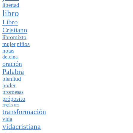
libertad
libro
Libro
Cristiano
libromixto
niños
mujer
notas
deicina
oración
Palabra
plenitud
poder
promesas
próposito
regalo
taza
transformación
vida
vidacristiana