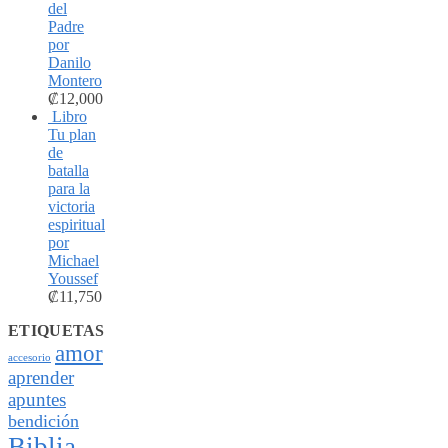
del
Padre
por
Danilo
Montero
₡
12,000
Libro
Tu plan
de
batalla
para la
victoria
espiritual
por
Michael
Youssef
₡
11,750
ETIQUETAS
amor
accesorio
aprender
apuntes
bendición
Biblia