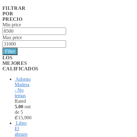
FILTRAR
POR
PRECIO
Min price
Max price
Filter
LOS
MEJORES
CALIFICADOS
Adorno
Madera
- No
temas
Rated
5.00
out
de 5
₡
15,900
Libro
El
abrazo