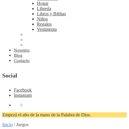
Hogar
Librería
Libros y Biblias
Niños
Regalos
Vestimenta
Nosotros
Blog
Contacto
Social
Facebook
Instagram
₡
0
0
Empezá el año de la mano de la Palabra de Dios.
Inicio
/
Juegos