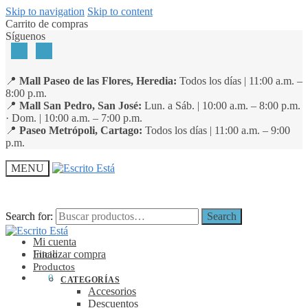
Skip to navigation
Skip to content
Carrito de compras
Síguenos
📍
Mall Paseo de las Flores, Heredia:
Todos los días | 11:00 a.m. –
8:00 p.m.
📍
Mall San Pedro, San José:
Lun. a Sáb. | 10:00 a.m. – 8:00 p.m.
· Dom. | 10:00 a.m. – 7:00 p.m.
📍
Paseo Metrópoli, Cartago:
Todos los días | 11:00 a.m. – 9:00
p.m.
MENU
Search for:
Search for:
Search
Search
Mi cuenta
Finalizar compra
Inicio
Productos
₡
0
0
CATEGORÍAS
Accesorios
Descuentos