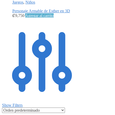
Juegos
,
Niños
Personaje Armable de Esther en 3D
₡
9,750
Agregar al carrito
Show Filters