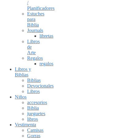
/
Planificadores
Estuches
para
Biblia
Journals
libretas
Libros
de
Arte
Regalos
regalos
Libros y
Biblias
Biblias
Devocionales
Libros
Niños
accesorios
Biblia
jueguetes
libros
Vestimenta
Camisas
Gorras