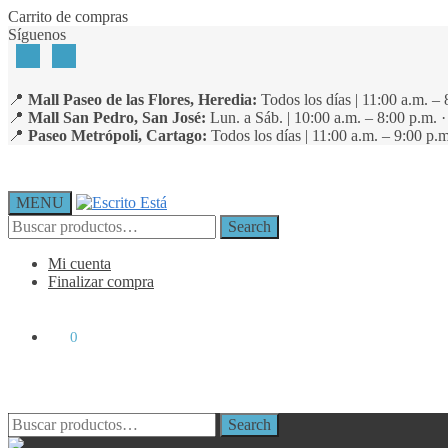
Skip
Skip
Carrito de compras
to
to
Síguenos
navigation
content
📍
Mall Paseo de las Flores, Heredia:
Todos los días | 11:00 a.m. – 
📍
Mall San Pedro, San José:
Lun. a Sáb. | 10:00 a.m. – 8:00 p.m. 
📍
Paseo Metrópoli, Cartago:
Todos los días | 11:00 a.m. – 9:00 p.m
MENU
Search
Search
for:
Mi cuenta
Finalizar compra
₡
0
0
Search
Search
for: