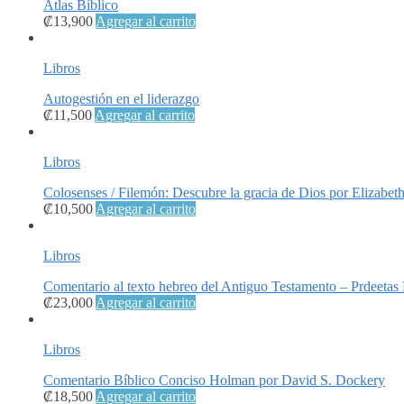
Atlas Bíblico
₡
13,900
Agregar al carrito
Libros
Autogestión en el liderazgo
₡
11,500
Agregar al carrito
Libros
Colosenses / Filemón: Descubre la gracia de Dios por Elizabet
₡
10,500
Agregar al carrito
Libros
Comentario al texto hebreo del Antiguo Testamento – Prdeetas
₡
23,000
Agregar al carrito
Libros
Comentario Bíblico Conciso Holman por David S. Dockery
₡
18,500
Agregar al carrito