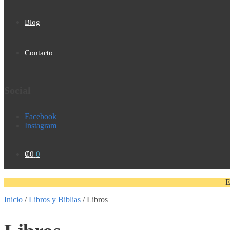
Blog
Contacto
Social
Facebook
Instagram
₡
0
0
E
Inicio
/
Libros y Biblias
/
Libros