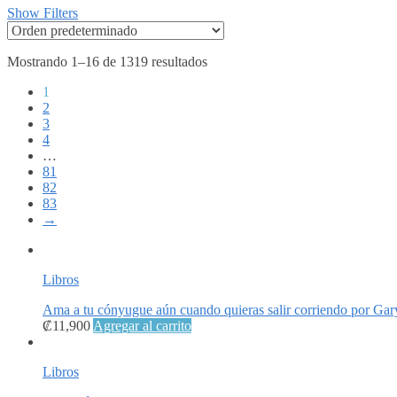
Show Filters
Mostrando 1–16 de 1319 resultados
1
2
3
4
…
81
82
83
→
Libros
Ama a tu cónyugue aún cuando quieras salir corriendo por G
₡
11,900
Agregar al carrito
Libros