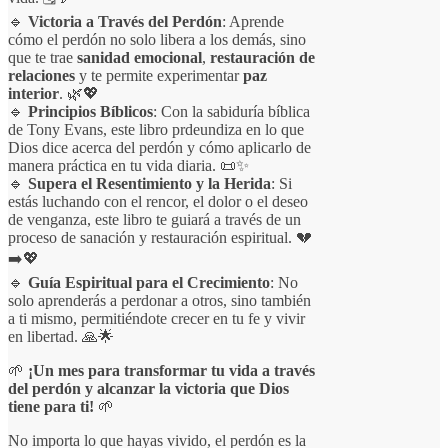
🔹
Victoria a Través del Perdón
: Aprende
cómo el perdón no solo libera a los demás, sino
que te trae
sanidad emocional
,
restauración de
relaciones
y te permite experimentar
paz
interior
. 🌿💖
🔹
Principios Bíblicos
: Con la sabiduría bíblica
de Tony Evans, este libro prdeundiza en lo que
Dios dice acerca del perdón y cómo aplicarlo de
manera práctica en tu vida diaria. 📜✨
🔹
Supera el Resentimiento y la Herida
: Si
estás luchando con el rencor, el dolor o el deseo
de venganza, este libro te guiará a través de un
proceso de sanación y restauración espiritual. 💔
➡️💖
🔹
Guía Espiritual para el Crecimiento
: No
solo aprenderás a perdonar a otros, sino también
a ti mismo, permitiéndote crecer en tu fe y vivir
en libertad. 🙏🌟
🌱
¡Un mes para transformar tu vida a través
del perdón y alcanzar la victoria que Dios
tiene para ti!
🌱
No importa lo que hayas vivido, el perdón es la