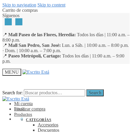
Skip to navigation
Skip to content
Carrito de compras
Síguenos
📍
Mall Paseo de las Flores, Heredia:
Todos los días | 11:00 a.m. –
8:00 p.m.
📍
Mall San Pedro, San José:
Lun. a Sáb. | 10:00 a.m. – 8:00 p.m.
· Dom. | 10:00 a.m. – 7:00 p.m.
📍
Paseo Metrópoli, Cartago:
Todos los días | 11:00 a.m. – 9:00
p.m.
MENU
Search for:
Search for:
Search
Search
Mi cuenta
Finalizar compra
Inicio
Productos
₡
0
0
CATEGORÍAS
Accesorios
Descuentos