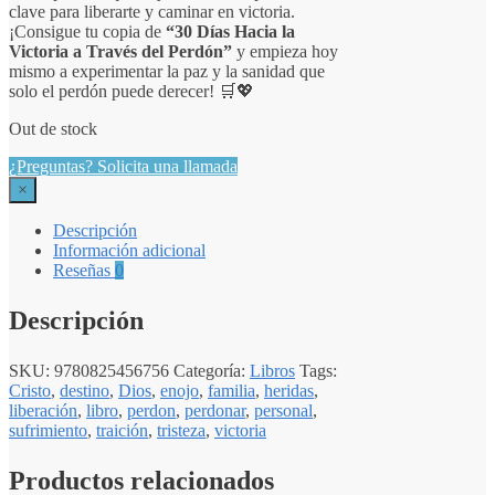
clave para liberarte y caminar en victoria.
¡Consigue tu copia de
“30 Días Hacia la
Victoria a Través del Perdón”
y empieza hoy
mismo a experimentar la paz y la sanidad que
solo el perdón puede derecer! 🛒💖
Out de stock
¿Preguntas? Solicita una llamada
×
Descripción
Información adicional
Reseñas
0
Descripción
SKU:
9780825456756
Categoría:
Libros
Tags:
Cristo
,
destino
,
Dios
,
enojo
,
familia
,
heridas
,
liberación
,
libro
,
perdon
,
perdonar
,
personal
,
sufrimiento
,
traición
,
tristeza
,
victoria
Productos relacionados