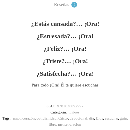
Reseñas
0
¿Estás cansada?… ¡Ora!
¿Estresada?… ¡Ora!
¿Feliz?… ¡Ora!
¿Triste?… ¡Ora!
¿Satisfecha?… ¡Ora!
Para todo ¡Ora! Él te quiere escuchar
SKU:
9781636092997
Categoría:
Libros
Tags:
amor
,
corazón
,
cotidianidad
,
Cristo
,
devocional
,
día
,
Dios
,
escuchar
,
guia
,
libro
,
mente
,
oración