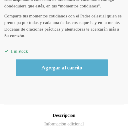
dondequiera que estés, en tus “momentos cotidianos”.
Comparte tus momentos cotidianos con el Padre celestial quien se
preocupa por todas y cada una de las cosas que hay en tu mente.
Docenas de oraciones prácticas y alentadoras te acercarán más a
Su corazón.
1 in stock
Libro
Agregar al carrito
Devocional
-
Momentos
cotidianos
con
Dios
quantity
Descripción
Información adicional