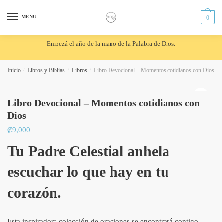
Skip
Skip
to
to
MENU
0
navigation
content
Empezá el año de la mano de la Palabra de Dios.
Inicio
/
Libros y Biblias
/
Libros
/
Libro Devocional – Momentos cotidianos con Dios
🔍
Libro Devocional – Momentos cotidianos con
Dios
₡
9,000
Tu Padre Celestial anhela
escuchar lo que hay en tu
corazón.
Esta inspiradora colección de oraciones se encontrará contigo