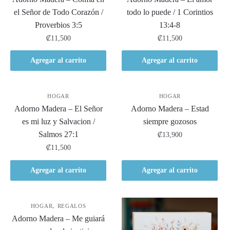
el Señor de Todo Corazón /
todo lo puede / 1 Corintios
Proverbios 3:5
13:4-8
₡
11,500
₡
11,500
Agregar al carrito
Agregar al carrito
HOGAR
HOGAR
Adorno Madera – El Señor
Adorno Madera – Estad
es mi luz y Salvacion /
siempre gozosos
Salmos 27:1
₡
13,900
₡
11,500
Agregar al carrito
Agregar al carrito
,
HOGAR
REGALOS
Adorno Madera – Me guiará