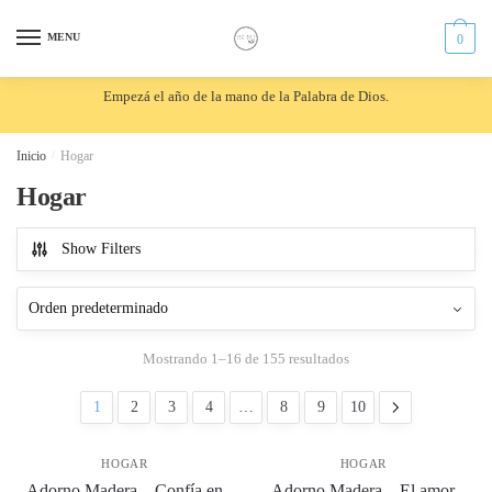
Skip
Skip
to
to
MENU
0
navigation
content
Empezá el año de la mano de la Palabra de Dios.
Inicio
/
Hogar
Hogar
Show Filters
Mostrando 1–16 de 155 resultados
1
2
3
4
…
8
9
10
HOGAR
HOGAR
Adorno Madera – Confía en
Adorno Madera – El amor