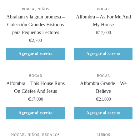
,
BIBLIA
NIÑOS
HOGAR
Abraham y la gran promesa –
Alfombra – As For Me And
Colección Grandes Historias
My House
para Pequeños Lectores
₡
17,000
₡
2,700
Agregar al carrito
Agregar al carrito
HOGAR
HOGAR
Alfombra – This House Runs
Alfombra Grande – We
On Cdefee And Jesus
Believe
₡
17,000
₡
21,000
Agregar al carrito
Agregar al carrito
,
,
HOGAR
NIÑOS
REGALOS
LIBROS