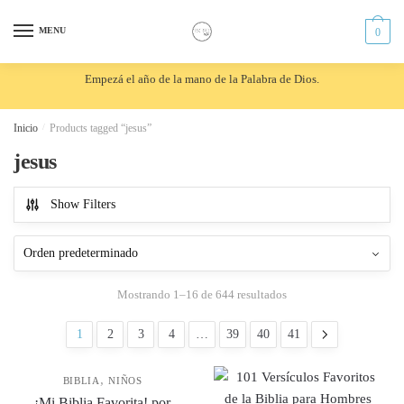
Skip
Skip
to
to
MENU
0
navigation
content
Empezá el año de la mano de la Palabra de Dios.
Inicio
/
Products tagged “jesus”
jesus
Show Filters
Mostrando 1–16 de 644 resultados
1
2
3
4
…
39
40
41
,
BIBLIA
NIÑOS
¡Mi Biblia Favorita! por