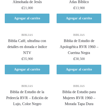
Almohada de Jesús
Atlas Bíblico
₡
21,000
₡
13,900
Agregar al carrito
Agregar al carrito
BIBLIAS
BIBLIAS
Biblia Café, ultrafina con
Biblia de Estudio de
detalles en dorada e índice
Apologética RVR 1960 –
NTV
Cuerina Negra
₡
35,900
₡
38,500
Agregar al carrito
Agregar al carrito
BIBLIAS
BIBLIAS
Biblia de Estudio de la
Biblia de Estudio para
Prdeecía RVR – Edición de
Mujeres RVR 1960 –
Lujo, Color Negro
Morada Tapa Dura