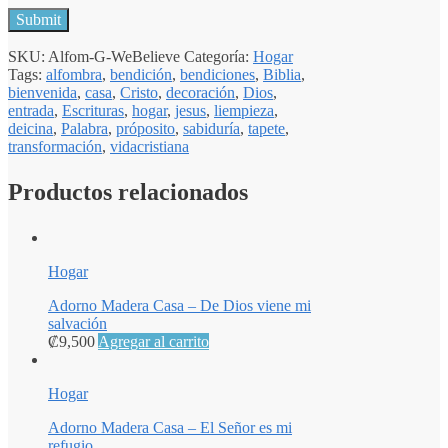
SKU:
Alfom-G-WeBelieve
Categoría:
Hogar
Tags:
alfombra
,
bendición
,
bendiciones
,
Biblia
,
bienvenida
,
casa
,
Cristo
,
decoración
,
Dios
,
entrada
,
Escrituras
,
hogar
,
jesus
,
liempieza
,
deicina
,
Palabra
,
próposito
,
sabiduría
,
tapete
,
transformación
,
vidacristiana
Productos relacionados
Hogar
Adorno Madera Casa – De Dios viene mi
salvación
₡
9,500
Agregar al carrito
Hogar
Adorno Madera Casa – El Señor es mi
refugio