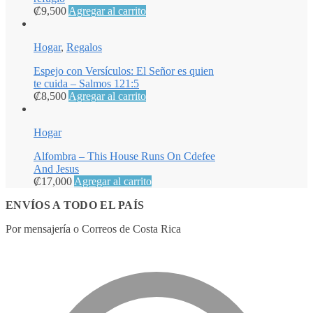
₡
9,500
Agregar al carrito
Hogar
,
Regalos
Espejo con Versículos: El Señor es quien
te cuida – Salmos 121:5
₡
8,500
Agregar al carrito
Hogar
Alfombra – This House Runs On Cdefee
And Jesus
₡
17,000
Agregar al carrito
ENVÍOS A TODO EL PAÍS
Por mensajería o Correos de Costa Rica