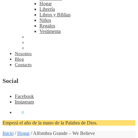
Hogar
Librería
Libros y Biblias
Niños
Regalos
Vestimenta
Nosotros
Blog
Contacto
Social
Facebook
Instagram
₡
0
0
Empezá el año de la mano de la Palabra de Dios.
Inicio
/
Hogar
/
Alfombra Grande – We Believe