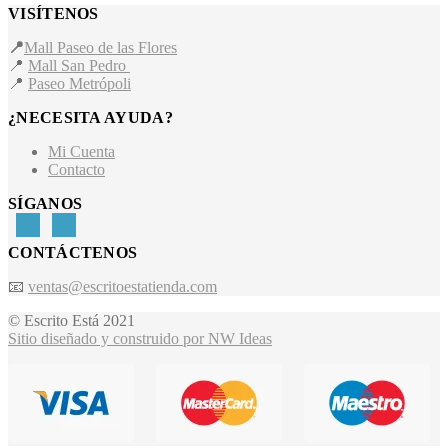
VISÍTENOS
📍
Mall Paseo de las Flores
📍
Mall San Pedro
📍
Paseo Metrópoli
¿NECESITA AYUDA?
Mi Cuenta
Contacto
SÍGANOS
CONTÁCTENOS
📧
ventas@escritoestatienda.com
© Escrito Está 2021
Sitio diseñado y construido por NW Ideas