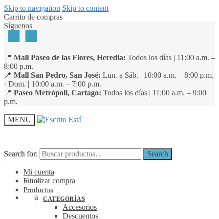
Skip to navigation
Skip to content
Carrito de compras
Síguenos
📍
Mall Paseo de las Flores, Heredia:
Todos los días | 11:00 a.m. –
8:00 p.m.
📍
Mall San Pedro, San José:
Lun. a Sáb. | 10:00 a.m. – 8:00 p.m.
· Dom. | 10:00 a.m. – 7:00 p.m.
📍
Paseo Metrópoli, Cartago:
Todos los días | 11:00 a.m. – 9:00
p.m.
MENU
Search for:
Search for:
Search
Search
Mi cuenta
Finalizar compra
Inicio
Productos
₡
0
0
CATEGORÍAS
Accesorios
Descuentos