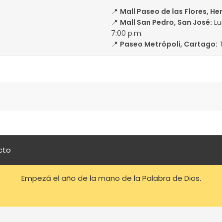
📍
Mall Paseo de las Flores, He
📍
Mall San Pedro, San José:
Lun
7:00 p.m.
📍
Paseo Metrópoli, Cartago:
T
cto
Empezá el año de la mano de la Palabra de Dios.