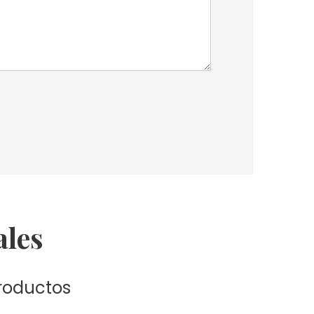
ales
roductos