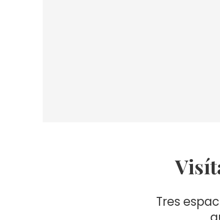
Visí
Tres espac
q