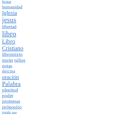
hogar
humanidad
Iglesia
jesus
libertad
libro
Libro
Cristiano
libromixto
niños
mujer
notas
deicina
oración
Palabra
plenitud
poder
promesas
próposito
regalo
taza