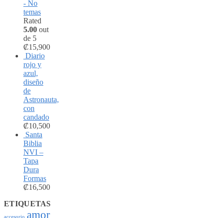
- No
temas
Rated
5.00
out
de 5
₡
15,900
Diario
rojo y
azul,
diseño
de
Astronauta,
con
candado
₡
10,500
Santa
Biblia
NVI –
Tapa
Dura
Formas
₡
16,500
ETIQUETAS
amor
accesorio