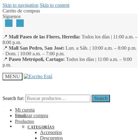
Skip to navigation
Skip to content
Carrito de compras
Síguenos
📍
Mall Paseo de las Flores, Heredia:
Todos los días | 11:00 a.m. –
8:00 p.m.
📍
Mall San Pedro, San José:
Lun. a Sáb. | 10:00 a.m. – 8:00 p.m.
· Dom. | 10:00 a.m. – 7:00 p.m.
📍
Paseo Metrópoli, Cartago:
Todos los días | 11:00 a.m. – 9:00
p.m.
MENU
Search for:
Search for:
Search
Search
Mi cuenta
Finalizar compra
Inicio
Productos
₡
0
0
CATEGORÍAS
Accesorios
Descuentos