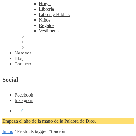
Hogar
Librería
Libros y Biblias
Niños
Regalos
Vestimenta
Nosotros
Blog
Contacto
Social
Facebook
Instagram
₡
0
0
Empezá el año de la mano de la Palabra de Dios.
Inicio
/
Products tagged “traición”