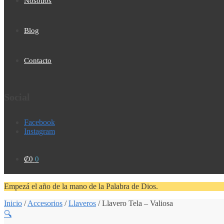
Nosotros
Blog
Contacto
Social
Facebook
Instagram
₡
0
0
Empezá el año de la mano de la Palabra de Dios.
Inicio
/
Accesorios
/
Llaveros
/
Llavero Tela – Valiosa
🔍