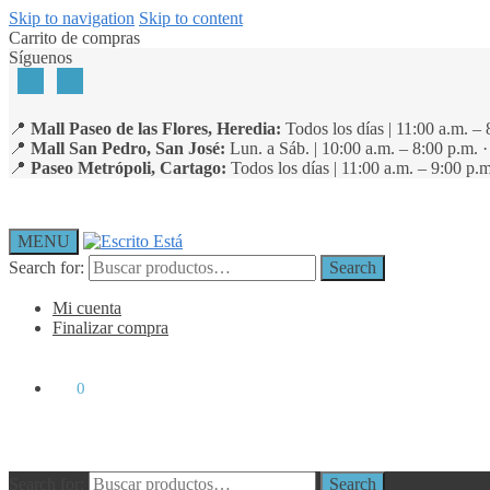
Skip to navigation
Skip to content
Carrito de compras
Síguenos
📍
Mall Paseo de las Flores, Heredia:
Todos los días | 11:00 a.m. – 
📍
Mall San Pedro, San José:
Lun. a Sáb. | 10:00 a.m. – 8:00 p.m. 
📍
Paseo Metrópoli, Cartago:
Todos los días | 11:00 a.m. – 9:00 p.m
MENU
Search for:
Search
Mi cuenta
Finalizar compra
₡
0
0
Search for:
Search