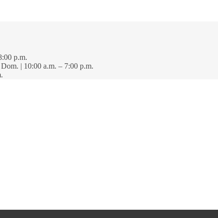
8:00 p.m.
· Dom. | 10:00 a.m. – 7:00 p.m.
.