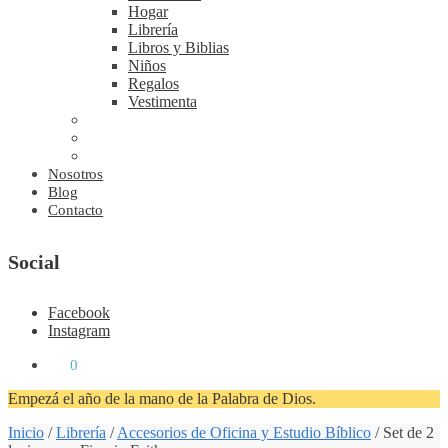
Hogar
Librería
Libros y Biblias
Niños
Regalos
Vestimenta
Nosotros
Blog
Contacto
Social
Facebook
Instagram
₡
0
0
Empezá el año de la mano de la Palabra de Dios.
Inicio
/
Librería
/
Accesorios de Oficina y Estudio Bíblico
/
Set de 2