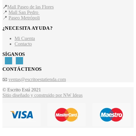
📍
Mall Paseo de las Flores
📍
Mall San Pedro
📍
Paseo Metrópoli
¿NECESITA AYUDA?
Mi Cuenta
Contacto
SÍGANOS
CONTÁCTENOS
📧
ventas@escritoestatienda.com
© Escrito Está 2021
Sitio diseñado y construido por NW Ideas