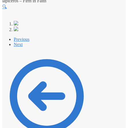
lapiceros – Firm in Faith
🔍
Previous
Next