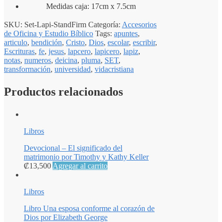
Medidas caja: 17cm x 7.5cm
SKU:
Set-Lapi-StandFirm
Categoría:
Accesorios
de Oficina y Estudio Bíblico
Tags:
apuntes
,
articulo
,
bendición
,
Cristo
,
Dios
,
escolar
,
escribir
,
Escrituras
,
fe
,
jesus
,
lapcero
,
lapicero
,
lapiz
,
notas
,
numeros
,
deicina
,
pluma
,
SET
,
transformación
,
universidad
,
vidacristiana
Productos relacionados
Libros
Devocional – El significado del
matrimonio por Timothy y Kathy Keller
₡
13,500
Agregar al carrito
Libros
Libro Una esposa conforme al corazón de
Dios por Elizabeth George