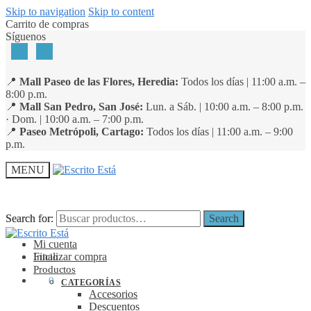
Skip to navigation
Skip to content
Carrito de compras
Síguenos
📍
Mall Paseo de las Flores, Heredia:
Todos los días | 11:00 a.m. –
8:00 p.m.
📍
Mall San Pedro, San José:
Lun. a Sáb. | 10:00 a.m. – 8:00 p.m.
· Dom. | 10:00 a.m. – 7:00 p.m.
📍
Paseo Metrópoli, Cartago:
Todos los días | 11:00 a.m. – 9:00
p.m.
MENU
Search for:
Search for:
Search
Search
Mi cuenta
Finalizar compra
Inicio
Productos
₡
0
0
CATEGORÍAS
Accesorios
Descuentos