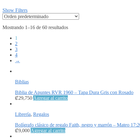
Show Filters
Mostrando 1–16 de 60 resultados
1
2
3
4
→
Biblias
Biblia de Apuntes RVR 1960 – Tapa Dura Gris con Rosado
₡
29,750
Agregar al carrito
Librería
,
Regalos
Bolígrafo clásico de regalo Faith, negro y marrón – Mateo 17:2
₡
9,000
Agregar al carrito