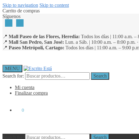
Skip to navigation
Skip to content
Carrito de compras
Síguenos
📍
Mall Paseo de las Flores, Heredia:
Todos los días | 11:00 a.m. – 
📍
Mall San Pedro, San José:
Lun. a Sáb. | 10:00 a.m. – 8:00 p.m. 
📍
Paseo Metrópoli, Cartago:
Todos los días | 11:00 a.m. – 9:00 p.m
MENU
Search for:
Search
Mi cuenta
Finalizar compra
₡
0
0
Search for:
Search