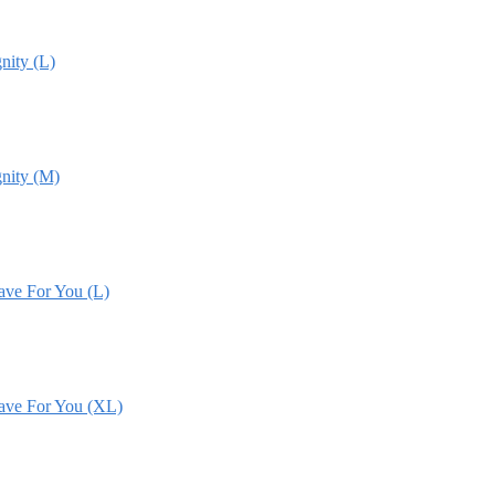
nity (L)
gnity (M)
ave For You (L)
Have For You (XL)