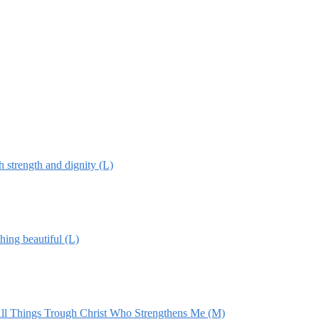
h strength and dignity (L)
hing beautiful (L)
All Things Trough Christ Who Strengthens Me (M)