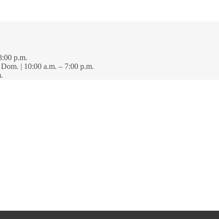
8:00 p.m.
· Dom. | 10:00 a.m. – 7:00 p.m.
.