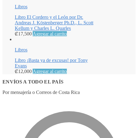
Libros
Libro El Cordero y el León por Dr.
Andreas J. Köstenberger Ph.D., L. Scott
Kellum y Charles L. Quarles
₡
17,500
Agregar al carrito
Libros
Libro ¡Basta ya de excusas! por Tony
Evans
₡
12,000
Agregar al carrito
ENVÍOS A TODO EL PAÍS
Por mensajería o Correos de Costa Rica