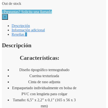
Out de stock
¿Preguntas? Solicita una llamada
×
Descripción
Información adicional
Reseñas
0
Descripción
Características:
Diseño tipográfico termograbado
Cuerina texturizada
Cinta de raso adjunta
Empaquetado individualmente en bolsa de
PVC con lengüeta para colgar
Tamaño: 6,5” x 2,2” x 0,1” (165 x 56 x 3
mm)