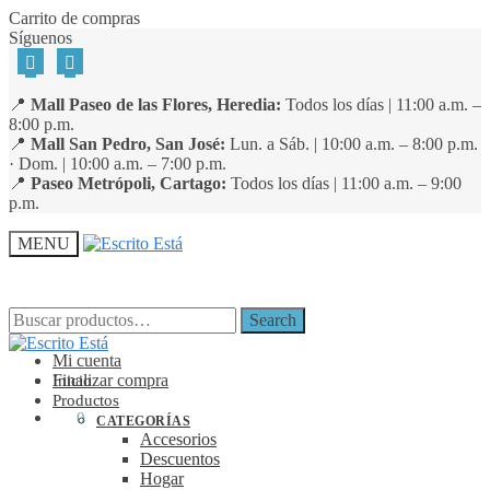
Skip
Skip
Carrito de compras
to
to
Síguenos
navigation
content
📍
Mall Paseo de las Flores, Heredia:
Todos los días | 11:00 a.m. –
8:00 p.m.
📍
Mall San Pedro, San José:
Lun. a Sáb. | 10:00 a.m. – 8:00 p.m.
· Dom. | 10:00 a.m. – 7:00 p.m.
📍
Paseo Metrópoli, Cartago:
Todos los días | 11:00 a.m. – 9:00
p.m.
MENU
Search
Search
Search
Search
for:
for:
Mi cuenta
Finalizar compra
Inicio
Productos
₡
0
0
CATEGORÍAS
Accesorios
Descuentos
Hogar