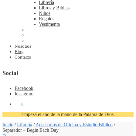
Librería
Libros y Biblias
Niños
Regalos
Vestimenta
Nosotros
Blog
Contacto
Social
Facebook
Instagram
₡
0
0
Empezá el año de la mano de la Palabra de Dios.
Inicio
/
Librería
/
Accesorios de Oficina y Estudio Bíblico
/
Separador – Begin Each Day