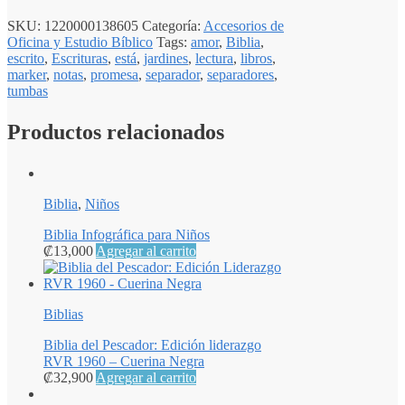
SKU:
1220000138605
Categoría:
Accesorios de
Oficina y Estudio Bíblico
Tags:
amor
,
Biblia
,
escrito
,
Escrituras
,
está
,
jardines
,
lectura
,
libros
,
marker
,
notas
,
promesa
,
separador
,
separadores
,
tumbas
Productos relacionados
Biblia
,
Niños
Biblia Infográfica para Niños
₡
13,000
Agregar al carrito
Biblias
Biblia del Pescador: Edición liderazgo
RVR 1960 – Cuerina Negra
₡
32,900
Agregar al carrito