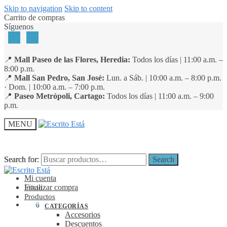
Skip to navigation
Skip to content
Carrito de compras
Síguenos
📍
Mall Paseo de las Flores, Heredia:
Todos los días | 11:00 a.m. –
8:00 p.m.
📍
Mall San Pedro, San José:
Lun. a Sáb. | 10:00 a.m. – 8:00 p.m.
· Dom. | 10:00 a.m. – 7:00 p.m.
📍
Paseo Metrópoli, Cartago:
Todos los días | 11:00 a.m. – 9:00
p.m.
MENU
Search for:
Search for:
Search
Search
Mi cuenta
Finalizar compra
Inicio
Productos
₡
0
0
CATEGORÍAS
Accesorios
Descuentos