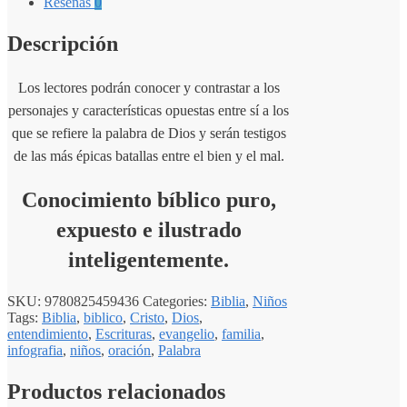
Reseñas
0
Descripción
Los lectores podrán conocer y contrastar a los
personajes y características opuestas entre sí a los
que se refiere la palabra de Dios y serán testigos
de las más épicas batallas entre el bien y el mal.
Conocimiento bíblico puro,
expuesto e ilustrado
inteligentemente.
SKU:
9780825459436
Categories:
Biblia
,
Niños
Tags:
Biblia
,
biblico
,
Cristo
,
Dios
,
entendimiento
,
Escrituras
,
evangelio
,
familia
,
infografia
,
niños
,
oración
,
Palabra
Productos relacionados