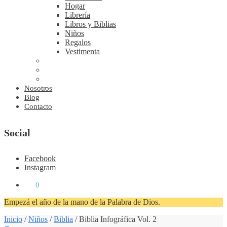
Hogar
Librería
Libros y Biblias
Niños
Regalos
Vestimenta
Nosotros
Blog
Contacto
Social
Facebook
Instagram
₡
0
0
Empezá el año de la mano de la Palabra de Dios.
Inicio
/
Niños
/
Biblia
/
Biblia Infográfica Vol. 2