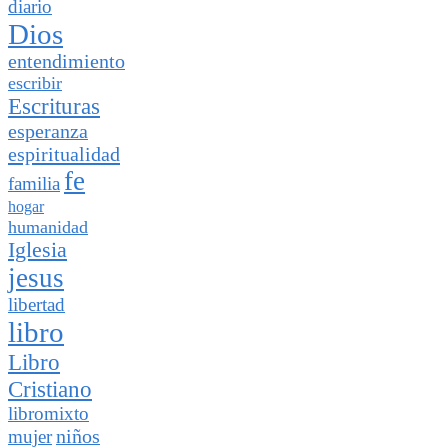
diario
Dios
entendimiento
escribir
Escrituras
esperanza
espiritualidad
fe
familia
hogar
humanidad
Iglesia
jesus
libertad
libro
Libro
Cristiano
libromixto
niños
mujer