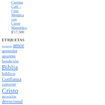
Cuerina
Café –
Cruz
Metálica
con
Cierre
Magnético
₡
17,500
ETIQUETAS
amor
accesorio
aprender
apuntes
bendición
Biblia
biblico
Confianza
conocer
Cristo
decoración
devocional