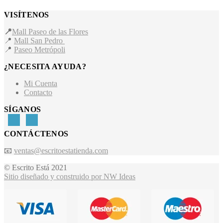
VISÍTENOS
📍
Mall Paseo de las Flores
📍
Mall San Pedro
📍
Paseo Metrópoli
¿NECESITA AYUDA?
Mi Cuenta
Contacto
SÍGANOS
CONTÁCTENOS
📧
ventas@escritoestatienda.com
© Escrito Está 2021
Sitio diseñado y construido por NW Ideas