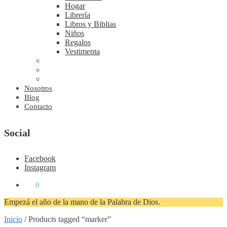
Hogar
Librería
Libros y Biblias
Niños
Regalos
Vestimenta
Nosotros
Blog
Contacto
Social
Facebook
Instagram
₡
0
0
Empezá el año de la mano de la Palabra de Dios.
Inicio
/
Products tagged “marker”