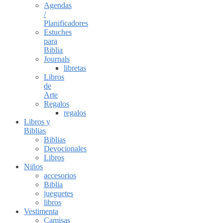
Agendas
/
Planificadores
Estuches
para
Biblia
Journals
libretas
Libros
de
Arte
Regalos
regalos
Libros y
Biblias
Biblias
Devocionales
Libros
Niños
accesorios
Biblia
jueguetes
libros
Vestimenta
Camisas