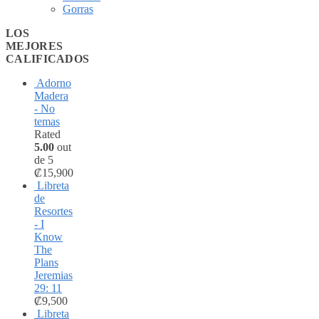
Gorras
LOS
MEJORES
CALIFICADOS
Adorno
Madera
- No
temas
Rated
5.00
out
de 5
₡
15,900
Libreta
de
Resortes
- I
Know
The
Plans
Jeremias
29: 11
₡
9,500
Libreta