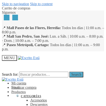
Skip to navigation
Skip to content
Carrito de compras
Síguenos
📍
Mall Paseo de las Flores, Heredia:
Todos los días | 11:00 a.m. –
8:00 p.m.
📍
Mall San Pedro, San José:
Lun. a Sáb. | 10:00 a.m. – 8:00 p.m.
· Dom. | 10:00 a.m. – 7:00 p.m.
📍
Paseo Metrópoli, Cartago:
Todos los días | 11:00 a.m. – 9:00
p.m.
MENU
Search for:
Search for:
Search
Search
Mi cuenta
Finalizar compra
Inicio
Productos
₡
0
0
CATEGORÍAS
Accesorios
Descuentos