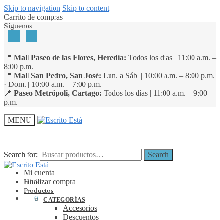
Skip to navigation
Skip to content
Carrito de compras
Síguenos
📍
Mall Paseo de las Flores, Heredia:
Todos los días | 11:00 a.m. –
8:00 p.m.
📍
Mall San Pedro, San José:
Lun. a Sáb. | 10:00 a.m. – 8:00 p.m.
· Dom. | 10:00 a.m. – 7:00 p.m.
📍
Paseo Metrópoli, Cartago:
Todos los días | 11:00 a.m. – 9:00
p.m.
MENU
Search for:
Search for:
Search
Search
Mi cuenta
Finalizar compra
Inicio
Productos
₡
0
0
CATEGORÍAS
Accesorios
Descuentos