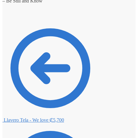
– Be Still and Know
Llavero Tela - We love
₡
5,700