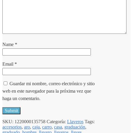
Name
*
Email
*
Guardar mi nombre, correo electrónico y sitio
web en este navegador para la próxima vez que
haga un comentario.
SKU:
1220000135758
Categoría:
Llaveros
Tags:
accesorios
,
aro
,
caja
,
carro
,
casa
,
graduación
,
graduado
,
hombre
,
llavero
,
llaveros
,
llaves
,