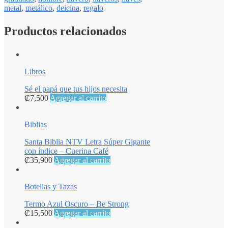
metal
,
metálico
,
deicina
,
regalo
Productos relacionados
Libros
Sé el papá que tus hijos necesita
₡
7,500
Agregar al carrito
Biblias
Santa Biblia NTV Letra Súper Gigante
con índice – Cuerina Café
₡
35,900
Agregar al carrito
Botellas y Tazas
Termo Azul Oscuro – Be Strong
₡
15,500
Agregar al carrito