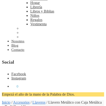
Hogar
Librería
Libros y Biblias
Niños
Regalos
Vestimenta
Nosotros
Blog
Contacto
Social
Facebook
Instagram
₡
0
0
Empezá el año de la mano de la Palabra de Dios.
Inicio
/
Accesorios
/
Llaveros
/
Llavero Metálico con Caja Metálica