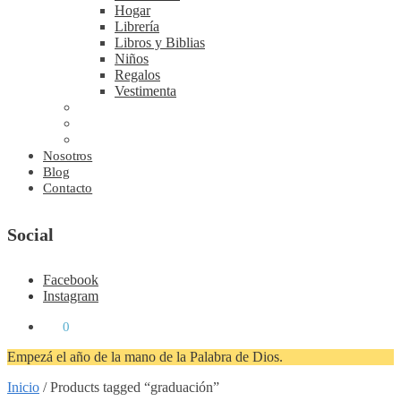
Hogar
Librería
Libros y Biblias
Niños
Regalos
Vestimenta
Nosotros
Blog
Contacto
Social
Facebook
Instagram
₡
0
0
Empezá el año de la mano de la Palabra de Dios.
Inicio
/
Products tagged “graduación”