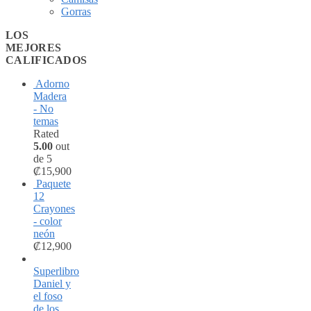
Gorras
LOS
MEJORES
CALIFICADOS
Adorno
Madera
- No
temas
Rated
5.00
out
de 5
₡
15,900
Paquete
12
Crayones
- color
neón
₡
12,900
Superlibro
Daniel y
el foso
de los