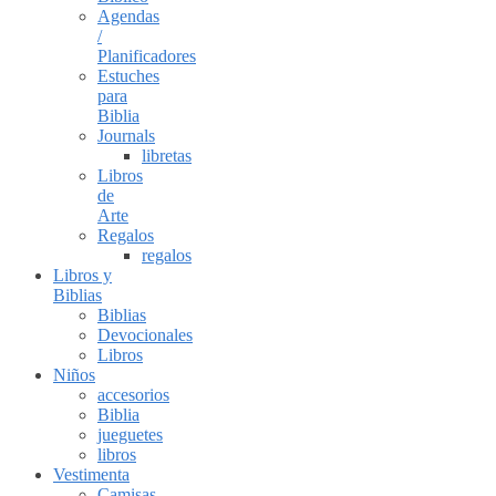
Agendas
/
Planificadores
Estuches
para
Biblia
Journals
libretas
Libros
de
Arte
Regalos
regalos
Libros y
Biblias
Biblias
Devocionales
Libros
Niños
accesorios
Biblia
jueguetes
libros
Vestimenta
Camisas