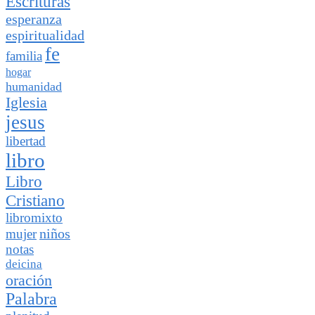
Escrituras
esperanza
espiritualidad
fe
familia
hogar
humanidad
Iglesia
jesus
libertad
libro
Libro
Cristiano
libromixto
niños
mujer
notas
deicina
oración
Palabra