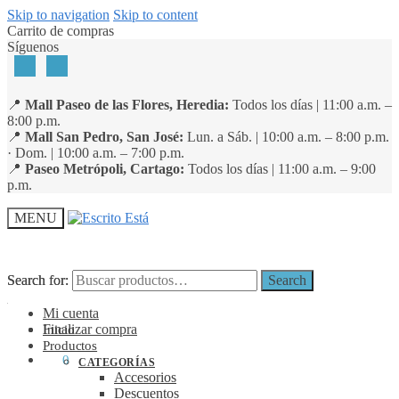
Skip to navigation
Skip to content
Carrito de compras
Síguenos
📍
Mall Paseo de las Flores, Heredia:
Todos los días | 11:00 a.m. –
8:00 p.m.
📍
Mall San Pedro, San José:
Lun. a Sáb. | 10:00 a.m. – 8:00 p.m.
· Dom. | 10:00 a.m. – 7:00 p.m.
📍
Paseo Metrópoli, Cartago:
Todos los días | 11:00 a.m. – 9:00
p.m.
MENU
Search for:
Search for:
Search
Search
Mi cuenta
Finalizar compra
Inicio
Productos
₡
0
0
CATEGORÍAS
Accesorios
Descuentos