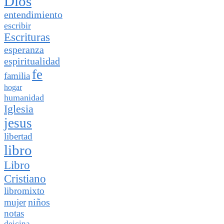
Dios
entendimiento
escribir
Escrituras
esperanza
espiritualidad
fe
familia
hogar
humanidad
Iglesia
jesus
libertad
libro
Libro
Cristiano
libromixto
niños
mujer
notas
deicina