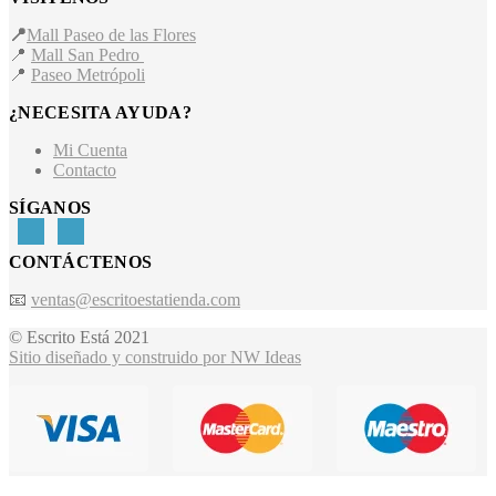
📍
Mall Paseo de las Flores
📍
Mall San Pedro
📍
Paseo Metrópoli
¿NECESITA AYUDA?
Mi Cuenta
Contacto
SÍGANOS
CONTÁCTENOS
📧
ventas@escritoestatienda.com
© Escrito Está 2021
Sitio diseñado y construido por NW Ideas