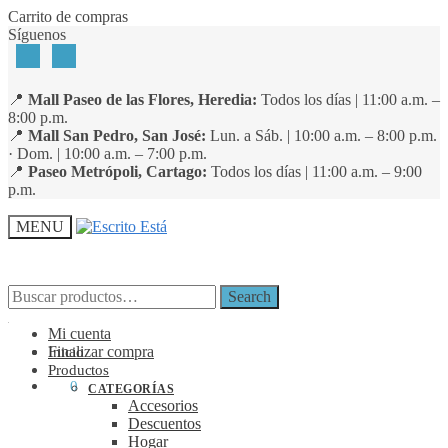
Skip
Skip
Carrito de compras
to
to
Síguenos
navigation
content
📍
Mall Paseo de las Flores, Heredia:
Todos los días | 11:00 a.m. –
8:00 p.m.
📍
Mall San Pedro, San José:
Lun. a Sáb. | 10:00 a.m. – 8:00 p.m.
· Dom. | 10:00 a.m. – 7:00 p.m.
📍
Paseo Metrópoli, Cartago:
Todos los días | 11:00 a.m. – 9:00
p.m.
MENU
Search
Search
Search
Search
for:
for:
Mi cuenta
Finalizar compra
Inicio
Productos
₡
0
0
CATEGORÍAS
Accesorios
Descuentos
Hogar