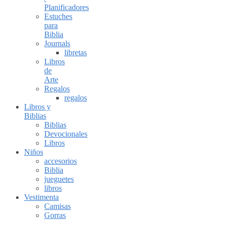
Planificadores
Estuches
para
Biblia
Journals
libretas
Libros
de
Arte
Regalos
regalos
Libros y
Biblias
Biblias
Devocionales
Libros
Niños
accesorios
Biblia
jueguetes
libros
Vestimenta
Camisas
Gorras