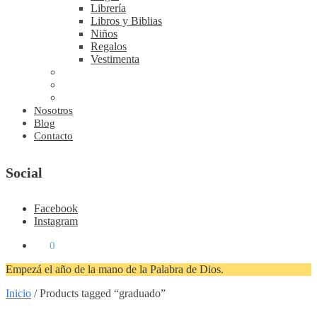
Librería
Libros y Biblias
Niños
Regalos
Vestimenta
Nosotros
Blog
Contacto
Social
Facebook
Instagram
₡
0
0
Empezá el año de la mano de la Palabra de Dios.
Inicio
/
Products tagged “graduado”