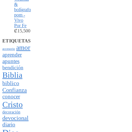
&
bolígrafo
pom -
Vivo
Por Fe
₡
15,500
ETIQUETAS
amor
accesorio
aprender
apuntes
bendición
Biblia
biblico
Confianza
conocer
Cristo
decoración
devocional
diario