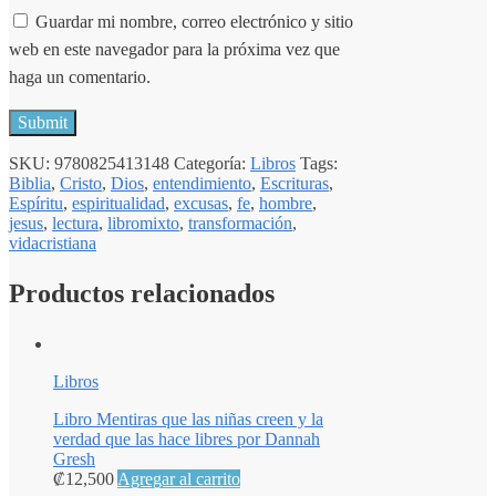
Guardar mi nombre, correo electrónico y sitio
web en este navegador para la próxima vez que
haga un comentario.
SKU:
9780825413148
Categoría:
Libros
Tags:
Biblia
,
Cristo
,
Dios
,
entendimiento
,
Escrituras
,
Espíritu
,
espiritualidad
,
excusas
,
fe
,
hombre
,
jesus
,
lectura
,
libromixto
,
transformación
,
vidacristiana
Productos relacionados
Libros
Libro Mentiras que las niñas creen y la
verdad que las hace libres por Dannah
Gresh
₡
12,500
Agregar al carrito