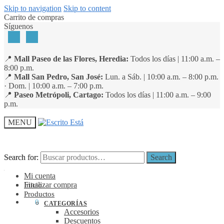
Skip to navigation
Skip to content
Carrito de compras
Síguenos
📍
Mall Paseo de las Flores, Heredia:
Todos los días | 11:00 a.m. –
8:00 p.m.
📍
Mall San Pedro, San José:
Lun. a Sáb. | 10:00 a.m. – 8:00 p.m.
· Dom. | 10:00 a.m. – 7:00 p.m.
📍
Paseo Metrópoli, Cartago:
Todos los días | 11:00 a.m. – 9:00
p.m.
MENU
Search for:
Search for:
Search
Search
Mi cuenta
Finalizar compra
Inicio
Productos
₡
0
0
CATEGORÍAS
Accesorios
Descuentos