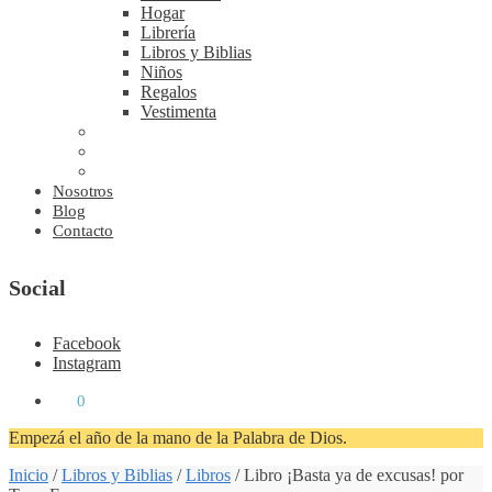
Hogar
Librería
Libros y Biblias
Niños
Regalos
Vestimenta
Nosotros
Blog
Contacto
Social
Facebook
Instagram
₡
0
0
Empezá el año de la mano de la Palabra de Dios.
Inicio
/
Libros y Biblias
/
Libros
/
Libro ¡Basta ya de excusas! por