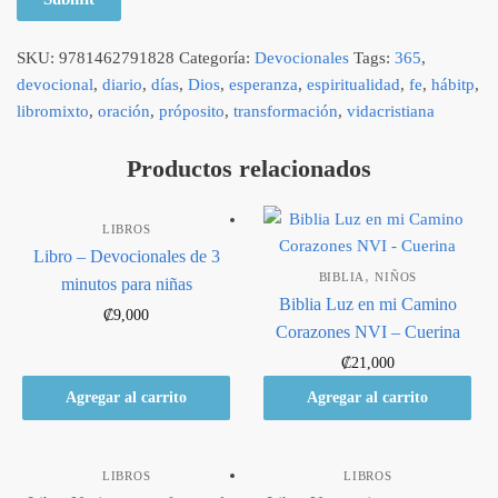
SKU:
9781462791828
Categoría:
Devocionales
Tags:
365
,
devocional
,
diario
,
días
,
Dios
,
esperanza
,
espiritualidad
,
fe
,
hábitp
,
libromixto
,
oración
,
próposito
,
transformación
,
vidacristiana
Productos relacionados
LIBROS
Libro – Devocionales de 3
,
BIBLIA
NIÑOS
minutos para niñas
Biblia Luz en mi Camino
₡
9,000
Corazones NVI – Cuerina
₡
21,000
Agregar al carrito
Agregar al carrito
LIBROS
LIBROS