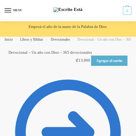
Skip to navigation
Skip to content
MENU
0
Empezá el año de la mano de la Palabra de Dios.
Inicio
/
Libros y Biblias
/
Devocionales
/
Devocional – Un año con Dios – 365 de
Devocional – Un año con Dios – 365 devocionales
₡
13,900
Agregar al carrito