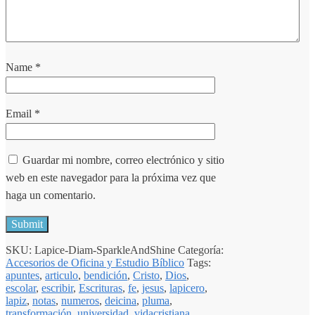
Name
*
Email
*
Guardar mi nombre, correo electrónico y sitio
web en este navegador para la próxima vez que
haga un comentario.
SKU:
Lapice-Diam-SparkleAndShine
Categoría:
Accesorios de Oficina y Estudio Bíblico
Tags:
apuntes
,
articulo
,
bendición
,
Cristo
,
Dios
,
escolar
,
escribir
,
Escrituras
,
fe
,
jesus
,
lapicero
,
lapiz
,
notas
,
numeros
,
deicina
,
pluma
,
transformación
,
universidad
,
vidacristiana