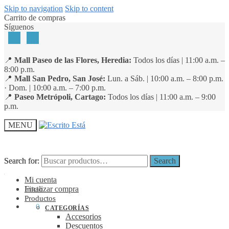
Skip to navigation
Skip to content
Carrito de compras
Síguenos
📍
Mall Paseo de las Flores, Heredia:
Todos los días | 11:00 a.m. –
8:00 p.m.
📍
Mall San Pedro, San José:
Lun. a Sáb. | 10:00 a.m. – 8:00 p.m.
· Dom. | 10:00 a.m. – 7:00 p.m.
📍
Paseo Metrópoli, Cartago:
Todos los días | 11:00 a.m. – 9:00
p.m.
MENU
Search for:
Search for:
Search
Search
Mi cuenta
Finalizar compra
Inicio
Productos
₡
0
0
CATEGORÍAS
Accesorios
Descuentos