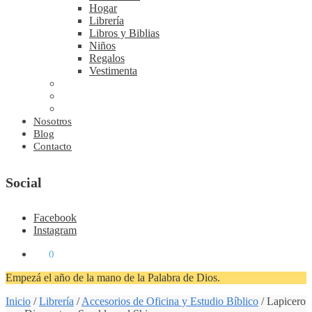
Hogar
Librería
Libros y Biblias
Niños
Regalos
Vestimenta
Nosotros
Blog
Contacto
Social
Facebook
Instagram
₡
0
0
Empezá el año de la mano de la Palabra de Dios.
Inicio
/
Librería
/
Accesorios de Oficina y Estudio Bíblico
/
Lapicero