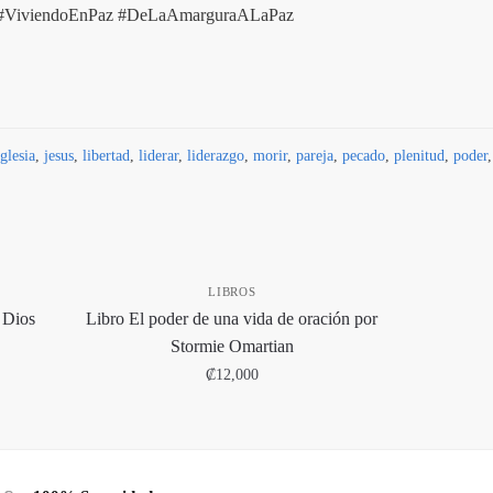
al #ViviendoEnPaz #DeLaAmarguraALaPaz
Iglesia
,
jesus
,
libertad
,
liderar
,
liderazgo
,
morir
,
pareja
,
pecado
,
plenitud
,
poder
,
LIBROS
 Dios
Libro El poder de una vida de oración por
Stormie Omartian
₡
12,000