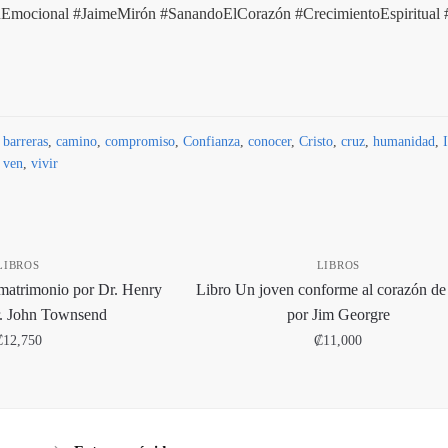
nEmocional #JaimeMirón #SanandoElCorazón #CrecimientoEspiritu
,
barreras
,
camino
,
compromiso
,
Confianza
,
conocer
,
Cristo
,
cruz
,
humanidad
,
,
ven
,
vivir
LIBROS
LIBROS
 matrimonio por Dr. Henry
Libro Un joven conforme al corazón de
. John Townsend
por Jim Georgre
₡
12,750
₡
11,000