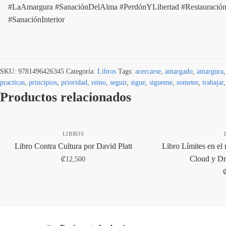
#LaAmargura #SanaciónDelAlma #PerdónYLibertad #Restauració
#SanaciónInterior
SKU:
9781496426345
Categoría:
Libros
Tags:
acercarse
,
amargado
,
amargura
practicas
,
principios
,
prioridad
,
reino
,
seguir
,
sigue
,
sigueme
,
someter
,
trabajar
Productos relacionados
LIBROS
Libro Contra Cultura por David Platt
Libro Límites en el
Cloud y Dr
₡
12,500