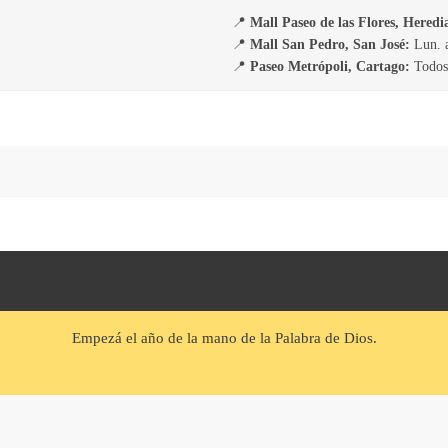
📍
Mall Paseo de las Flores, Heredi
📍
Mall San Pedro, San José:
Lun. a
📍
Paseo Metrópoli, Cartago:
Todos 
Empezá el año de la mano de la Palabra de Dios.