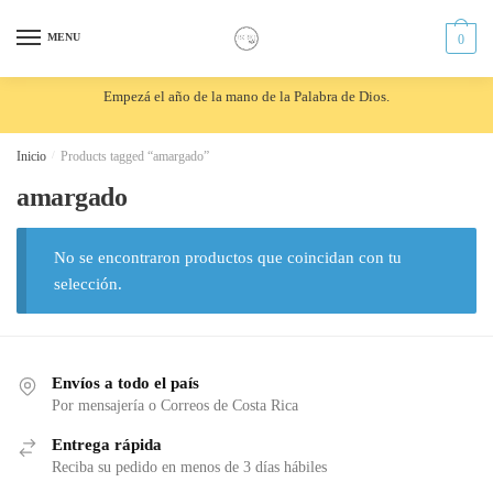
Skip
Skip
to
to
MENU
0
navigation
content
Empezá el año de la mano de la Palabra de Dios.
Inicio
/
Products tagged “amargado”
amargado
No se encontraron productos que coincidan con tu
selección.
Envíos a todo el país
Por mensajería o Correos de Costa Rica
Entrega rápida
Reciba su pedido en menos de 3 días hábiles