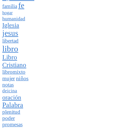
fe
familia
hogar
humanidad
Iglesia
jesus
libertad
libro
Libro
Cristiano
libromixto
niños
mujer
notas
deicina
oración
Palabra
plenitud
poder
promesas