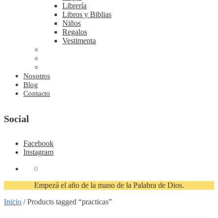
Librería
Libros y Biblias
Niños
Regalos
Vestimenta
Nosotros
Blog
Contacto
Social
Facebook
Instagram
₡
0
0
Empezá el año de la mano de la Palabra de Dios.
Inicio
/
Products tagged “practicas”