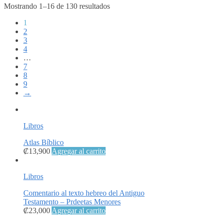
Mostrando 1–16 de 130 resultados
1
2
3
4
…
7
8
9
→
Libros
Atlas Bíblico
₡
13,900
Agregar al carrito
Libros
Comentario al texto hebreo del Antiguo
Testamento – Prdeetas Menores
₡
23,000
Agregar al carrito