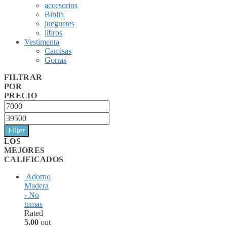
accesorios
Biblia
jueguetes
libros
Vestimenta
Camisas
Gorras
FILTRAR
POR
PRECIO
Min
price
Max
price
Filter
LOS
MEJORES
CALIFICADOS
Adorno
Madera
- No
temas
Rated
5.00
out