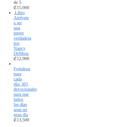
de 5
₡
15,900
Libro
Atrévete
a ser
una
mujer
verdadera
por
Nancy
DeMoss
₡
12,900
Fortaleza
para
cada
día: 365
devocionales
para que
todos
los días
sean un
gran día
₡
13,500