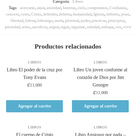
Categoría:
Libros
Tags:
acercarse
,
amor
,
ansiedad
,
barreras
,
cielo
,
compromiso
,
Confianza
,
conocer
,
costo
,
Cristo
,
defender
,
defensa
,
humanidad
,
Iglesia
,
infierno
,
jesus
,
libertad
,
liderar
,
liderazgo
,
morir
,
plenitud
,
poder
,
practicas
,
principios
,
prioridad
,
reino
,
sacrificio
,
seguir
,
sigue
,
sigueme
,
soledad
,
trabajar
,
ven
,
vivir
Productos relacionados
LIBROS
LIBROS
Libro El poder de la cruz por
Libro Un joven conforme al
Tony Evans
corazón de Dios por Jim
Georgre
₡
11,000
₡
11,000
Agregar al carrito
Agregar al carrito
LIBROS
LIBROS
El cuerpo de Cristo
Libro Ansiosos por nada –