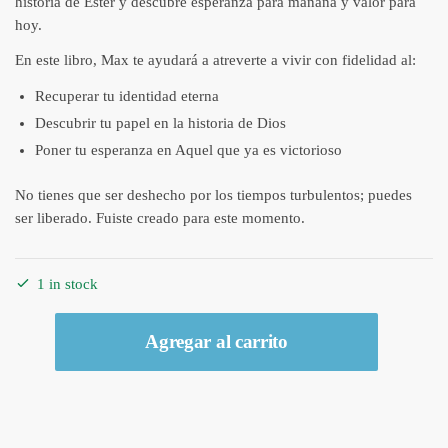
historia de Ester y descubre esperanza para mañana y valor para
hoy.
En este libro, Max te ayudará a atreverte a vivir con fidelidad al:
Recuperar tu identidad eterna
Descubrir tu papel en la historia de Dios
Poner tu esperanza en Aquel que ya es victorioso
No tienes que ser deshecho por los tiempos turbulentos; puedes
ser liberado. Fuiste creado para este momento.
1 in stock
Libro
Agregar al carrito
Fuiste
creado
para
un
momento