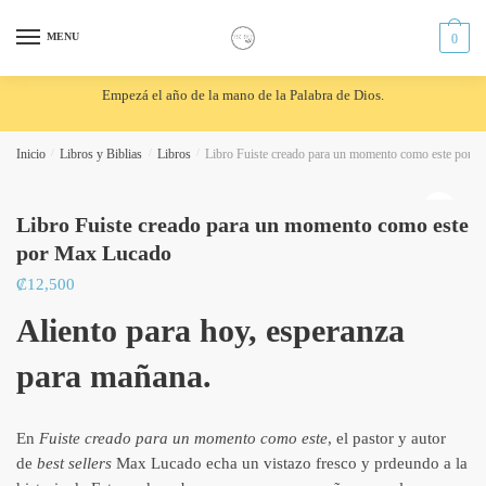
Skip
Skip
to
to
MENU
0
navigation
content
Empezá el año de la mano de la Palabra de Dios.
Inicio
/
Libros y Biblias
/
Libros
/
Libro Fuiste creado para un momento como este por 
🔍
Libro Fuiste creado para un momento como este
por Max Lucado
₡
12,500
Aliento para hoy, esperanza
para mañana.
En
Fuiste creado para un momento como este
, el pastor y autor
de
best sellers
Max Lucado echa un vistazo fresco y prdeundo a la