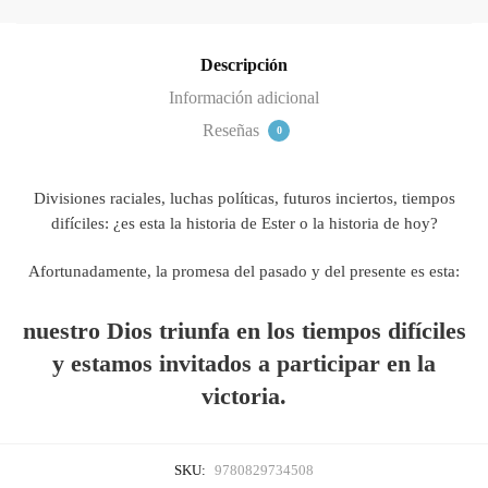
como
este
Descripción
por
Información adicional
Max
Lucado
Reseñas
0
quantity
Divisiones raciales, luchas políticas, futuros inciertos, tiempos
difíciles: ¿es esta la historia de Ester o la historia de hoy?
Afortunadamente, la promesa del pasado y del presente es esta:
nuestro Dios triunfa en los tiempos difíciles
y estamos invitados a participar en la
victoria.
SKU:
9780829734508