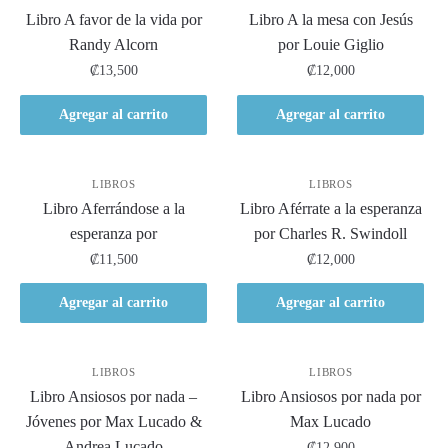
Libro A favor de la vida por
Libro A la mesa con Jesús
Randy Alcorn
por Louie Giglio
₡
13,500
₡
12,000
Agregar al carrito
Agregar al carrito
LIBROS
LIBROS
Libro Aferrándose a la
Libro Aférrate a la esperanza
esperanza por
por Charles R. Swindoll
₡
11,500
₡
12,000
Agregar al carrito
Agregar al carrito
LIBROS
LIBROS
Libro Ansiosos por nada –
Libro Ansiosos por nada por
Jóvenes por Max Lucado &
Max Lucado
Andrea Lucado
₡
12,900