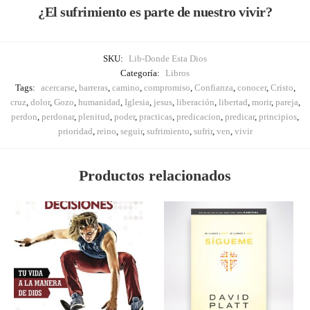
¿El sufrimiento es parte de nuestro vivir?
SKU:
Lib-Donde Esta Dios
Categoría:
Libros
Tags:
acercarse
,
barreras
,
camino
,
compromiso
,
Confianza
,
conocer
,
Cristo
,
cruz
,
dolor
,
Gozo
,
humanidad
,
Iglesia
,
jesus
,
liberación
,
libertad
,
morir
,
pareja
,
perdon
,
perdonar
,
plenitud
,
poder
,
practicas
,
predicacion
,
predicar
,
principios
,
prioridad
,
reino
,
seguir
,
sufrimiento
,
sufrir
,
ven
,
vivir
Productos relacionados