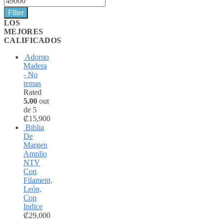
Filter
LOS
MEJORES
CALIFICADOS
Adorno
Madera
- No
temas
Rated
5.00
out
de 5
₡
15,900
Biblia
De
Margen
Amplio
NTV
Con
Filament,
León,
Con
Indice
₡
29,000