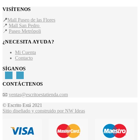
VISÍTENOS
📍
Mall Paseo de las Flores
📍
Mall San Pedro
📍
Paseo Metrópoli
¿NECESITA AYUDA?
Mi Cuenta
Contacto
SÍGANOS
CONTÁCTENOS
📧
ventas@escritoestatienda.com
© Escrito Está 2021
Sitio diseñado y construido por NW Ideas