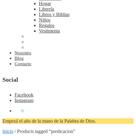
Hogar
Librería
Libros y Biblias
Niños
Regalos
Vestimenta
Nosotros
Blog
Contacto
Social
Facebook
Instagram
₡
0
0
Empezá el año de la mano de la Palabra de Dios.
Inicio
/
Products tagged “predicacion”