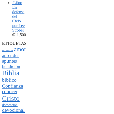
Libro
En
defensa
del
Cielo
por Lee
Strobel
₡
11,500
ETIQUETAS
amor
accesorio
aprender
apuntes
bendición
Biblia
biblico
Confianza
conocer
Cristo
decoración
devocional