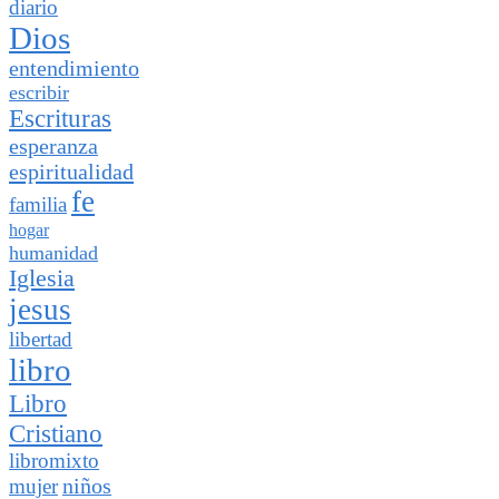
diario
Dios
entendimiento
escribir
Escrituras
esperanza
espiritualidad
fe
familia
hogar
humanidad
Iglesia
jesus
libertad
libro
Libro
Cristiano
libromixto
niños
mujer