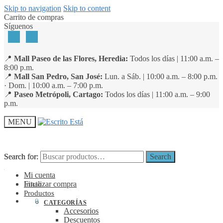
Skip to navigation
Skip to content
Carrito de compras
Síguenos
📍
Mall Paseo de las Flores, Heredia:
Todos los días | 11:00 a.m. –
8:00 p.m.
📍
Mall San Pedro, San José:
Lun. a Sáb. | 10:00 a.m. – 8:00 p.m.
· Dom. | 10:00 a.m. – 7:00 p.m.
📍
Paseo Metrópoli, Cartago:
Todos los días | 11:00 a.m. – 9:00
p.m.
MENU
Search for:
Search for:
Search
Search
Mi cuenta
Finalizar compra
Inicio
Productos
₡
0
0
CATEGORÍAS
Accesorios
Descuentos