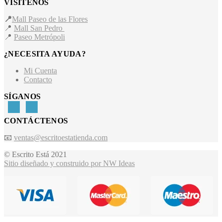
VISÍTENOS
📍
Mall Paseo de las Flores
📍
Mall San Pedro
📍
Paseo Metrópoli
¿NECESITA AYUDA?
Mi Cuenta
Contacto
SÍGANOS
CONTÁCTENOS
📧
ventas@escritoestatienda.com
© Escrito Está 2021
Sitio diseñado y construido por NW Ideas