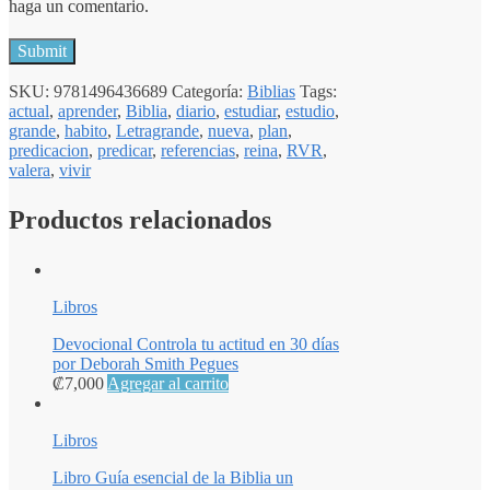
haga un comentario.
SKU:
9781496436689
Categoría:
Biblias
Tags:
actual
,
aprender
,
Biblia
,
diario
,
estudiar
,
estudio
,
grande
,
habito
,
Letragrande
,
nueva
,
plan
,
predicacion
,
predicar
,
referencias
,
reina
,
RVR
,
valera
,
vivir
Productos relacionados
Libros
Devocional Controla tu actitud en 30 días
por Deborah Smith Pegues
₡
7,000
Agregar al carrito
Libros
Libro Guía esencial de la Biblia un