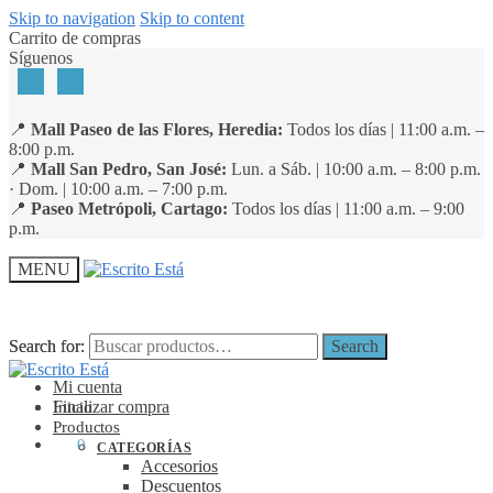
Skip to navigation
Skip to content
Carrito de compras
Síguenos
📍
Mall Paseo de las Flores, Heredia:
Todos los días | 11:00 a.m. –
8:00 p.m.
📍
Mall San Pedro, San José:
Lun. a Sáb. | 10:00 a.m. – 8:00 p.m.
· Dom. | 10:00 a.m. – 7:00 p.m.
📍
Paseo Metrópoli, Cartago:
Todos los días | 11:00 a.m. – 9:00
p.m.
MENU
Search for:
Search for:
Search
Search
Mi cuenta
Finalizar compra
Inicio
Productos
₡
0
0
CATEGORÍAS
Accesorios
Descuentos