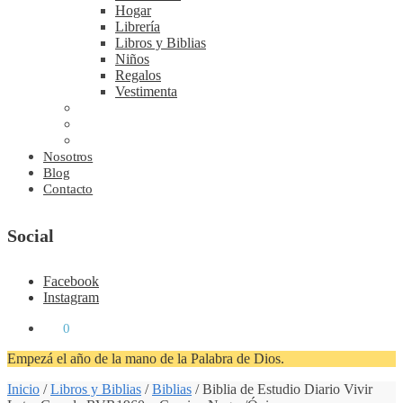
Hogar
Librería
Libros y Biblias
Niños
Regalos
Vestimenta
Nosotros
Blog
Contacto
Social
Facebook
Instagram
₡
0
0
Empezá el año de la mano de la Palabra de Dios.
Inicio
/
Libros y Biblias
/
Biblias
/
Biblia de Estudio Diario Vivir