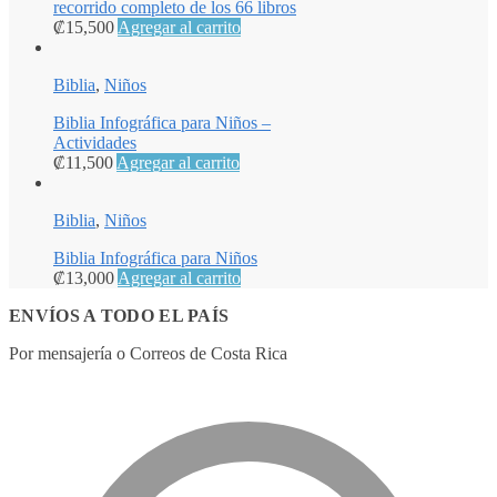
recorrido completo de los 66 libros
₡
15,500
Agregar al carrito
Biblia
,
Niños
Biblia Infográfica para Niños –
Actividades
₡
11,500
Agregar al carrito
Biblia
,
Niños
Biblia Infográfica para Niños
₡
13,000
Agregar al carrito
ENVÍOS A TODO EL PAÍS
Por mensajería o Correos de Costa Rica