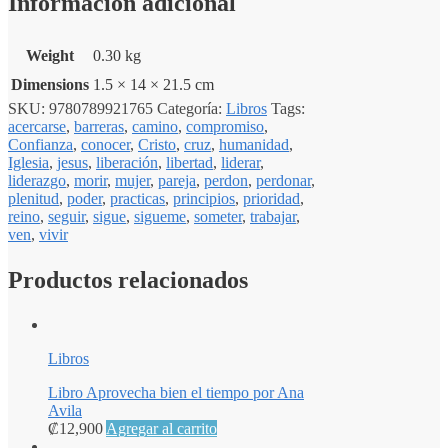
Información adicional
Weight
0.30 kg
Dimensions
1.5 × 14 × 21.5 cm
SKU:
9780789921765
Categoría:
Libros
Tags:
acercarse
,
barreras
,
camino
,
compromiso
,
Confianza
,
conocer
,
Cristo
,
cruz
,
humanidad
,
Iglesia
,
jesus
,
liberación
,
libertad
,
liderar
,
liderazgo
,
morir
,
mujer
,
pareja
,
perdon
,
perdonar
,
plenitud
,
poder
,
practicas
,
principios
,
prioridad
,
reino
,
seguir
,
sigue
,
sigueme
,
someter
,
trabajar
,
ven
,
vivir
Productos relacionados
Libros
Libro Aprovecha bien el tiempo por Ana
Avila
₡
12,900
Agregar al carrito