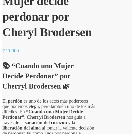
Mujer decide
perdonar por
Cheryl Brodersen
₡
11,900
📚
“Cuando una Mujer
Decide Perdonar”
por
Cherryl Brodersen
🌿
El
perdón
es uno de los actos más poderosos
que podemos elegir, pero también uno de los más
difíciles. En
“Cuando una Mujer Decide
Perdonar”
,
Cherryl Brodersen
nos guía a
través de la
sanación del corazón
y la
liberación del alma
al tomar la valiente decisión
de perdonar, tal como Dios nos perdona a