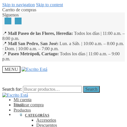
Skip to navigation
Skip to content
Carrito de compras
Síguenos
📍
Mall Paseo de las Flores, Heredia:
Todos los días | 11:00 a.m. –
8:00 p.m.
📍
Mall San Pedro, San José:
Lun. a Sáb. | 10:00 a.m. – 8:00 p.m.
· Dom. | 10:00 a.m. – 7:00 p.m.
📍
Paseo Metrópoli, Cartago:
Todos los días | 11:00 a.m. – 9:00
p.m.
MENU
Search for:
Search for:
Search
Search
Mi cuenta
Finalizar compra
Inicio
Productos
₡
0
0
CATEGORÍAS
Accesorios
Descuentos