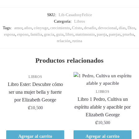
SKU:
Lib-CasadosyFelice
Categoría:
Libros
Tags:
amor
,
años
,
cónyuge
,
crecimiento
,
Cristo
,
desafío
,
devocional
,
días
,
Dios
,
esposa
,
esposo
,
familia
,
gracia
,
guia
,
libro
,
matrimonio
,
paerja
,
parejas
,
prueba
,
relación
,
rutina
Productos relacionados
LIBROS
Libro Ester: Descubre cómo
ser una mujer bella y fuerte
LIBROS
Libro 1 Pedro, Cultiva un
por Elizabeth George
espíritu afable y apacible por
₡
10,500
Elizabeth George
₡
10,500
Agregar al carrito
Agregar al carrito