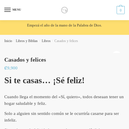
Skip
Skip
to
to
MENU
0
navigation
content
Empezá el año de la mano de la Palabra de Dios.
Inicio
/
Libros y Biblias
/
Libros
/
Casados y felices
🔍
Casados y felices
₡
9,900
Si te casas… ¡Sé feliz!
Cuando llega el momento del
«Sí, quiero»
, todos deseaan tener un
hogar saludable y feliz.
Solo a alguien sin sentido común se le ocurriría casarse para ser
infeliz.