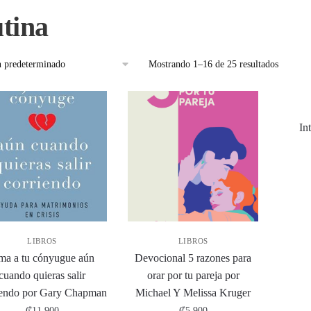
utina
Mostrando 1–16 de 25 resultados
In
LIBROS
LIBROS
a a tu cónyugue aún
Devocional 5 razones para
cuando quieras salir
orar por tu pareja por
iendo por Gary Chapman
Michael Y Melissa Kruger
₡
11,900
₡
5,900