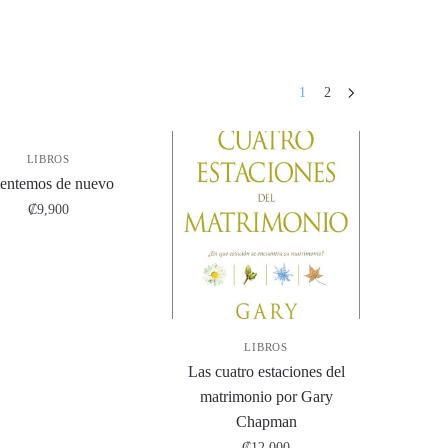
1
2
LIBROS
tentemos de nuevo
₡
9,900
LIBROS
Las cuatro estaciones del
matrimonio por Gary
Chapman
₡
12,000