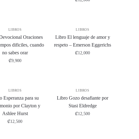
LIBROS
LIBROS
Devocional Oraciones
Libro El lenguaje de amor y
empos dificiles, cuando
respeto – Emerson Eggerichs
no sabes orar
₡
12,000
₡
9,900
LIBROS
LIBROS
o Esperanza para su
Libro Gozo desafiante por
imonio por Clayton y
Stasi Eldredge
Ashlee Hurst
₡
12,500
₡
12,500