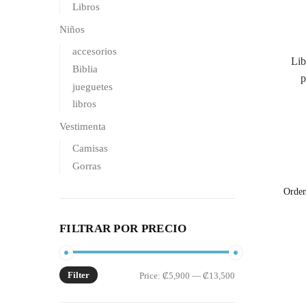
Libros
Niños
accesorios
Lib
Biblia
p
jueguetes
libros
Vestimenta
Camisas
Gorras
FILTRAR POR PRECIO
Filter
Min
Max
Price:
₡5,900
—
₡13,500
price
price