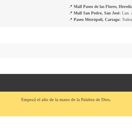
📍
Mall Paseo de las Flores, Heredi
📍
Mall San Pedro, San José:
Lun. a
📍
Paseo Metrópoli, Cartago:
Todos 
Empezá el año de la mano de la Palabra de Dios.