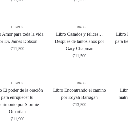
LIBROS
LIBROS
o Amor para toda la vida
Libro Casados y felices…
Libro 
or Dr. James Dobson
Después de tantos años por
para ti
Gary Chapman
₡
11,500
₡
11,500
LIBROS
LIBROS
o El poder de la oración
Libro Encontrando el camino
Libr
para enriquecer tu
por Edyah Barragan
matr
trimonio por Stormie
₡
13,500
Omartian
₡
11,900