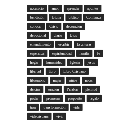
accesorio
amor
aprender
apuntes
bendición
Biblia
biblico
Confianza
conocer
Cristo
decoración
devocional
diario
Dios
entendimiento
escribir
Escrituras
esperanza
espiritualidad
familia
fe
hogar
humanidad
Iglesia
jesus
libertad
libro
Libro Cristiano
libromixto
mujer
niños
notas
deicina
oración
Palabra
plenitud
poder
promesas
próposito
regalo
taza
transformación
vida
vidacristiana
vivir