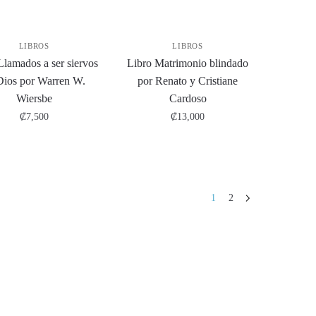
LIBROS
LIBROS
Llamados a ser siervos
Libro Matrimonio blindado
Dios por Warren W.
por Renato y Cristiane
Wiersbe
Cardoso
₡
7,500
₡
13,000
1
2