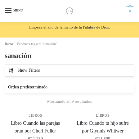
Skip
Skip
to
to
MENU
0
navigation
content
Empezá el año de la mano de la Palabra de Dios.
Inicio
/
Products tagged “sanación”
sanación
Show Filters
Mostrando all 9 resultados
LIBROS
LIBROS
Libro Cuando las parejas
Libro Cuando tu hijo sufre
oran por Cheri Fuller
por Glynnis Whitwer
₡
11,750
₡
11,500