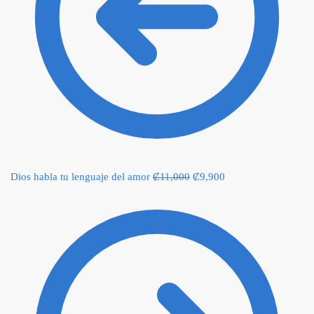
Original
Current
Dios habla tu lenguaje del amor
₡
11,000
₡
9,900
price
price
was:
is:
₡11,000.
₡9,900.