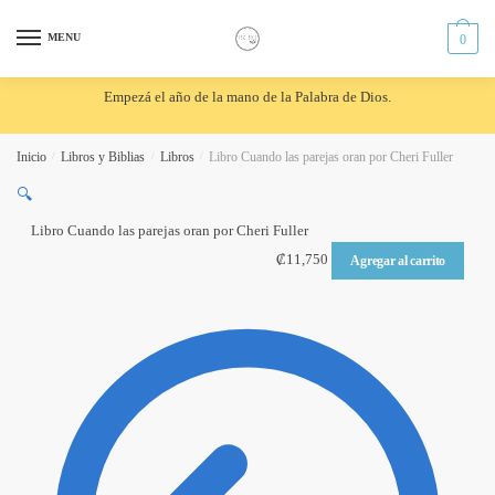
Skip
Skip
to
to
MENU
0
navigation
content
Empezá el año de la mano de la Palabra de Dios.
Inicio
/
Libros y Biblias
/
Libros
/
Libro Cuando las parejas oran por Cheri Fuller
🔍
Libro Cuando las parejas oran por Cheri Fuller
₡
11,750
Agregar al carrito