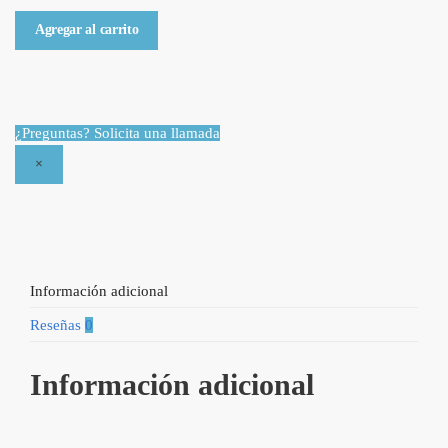
Libro
Agregar al carrito
Cuando
las
parejas
oran
¿Preguntas? Solicita una llamada
por
×
Cheri
Fuller
quantity
Información adicional
Reseñas
0
Información adicional