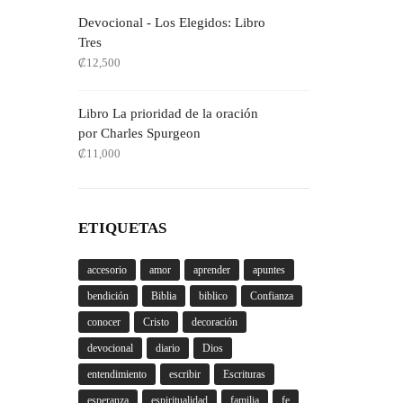
Devocional - Los Elegidos: Libro
Tres
₡
12,500
Libro La prioridad de la oración
por Charles Spurgeon
₡
11,000
ETIQUETAS
accesorio
amor
aprender
apuntes
bendición
Biblia
biblico
Confianza
conocer
Cristo
decoración
devocional
diario
Dios
entendimiento
escribir
Escrituras
esperanza
espiritualidad
familia
fe