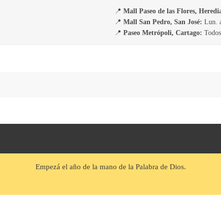
📍
Mall Paseo de las Flores, Heredi
📍
Mall San Pedro, San José:
Lun. a
📍
Paseo Metrópoli, Cartago:
Todos 
Empezá el año de la mano de la Palabra de Dios.