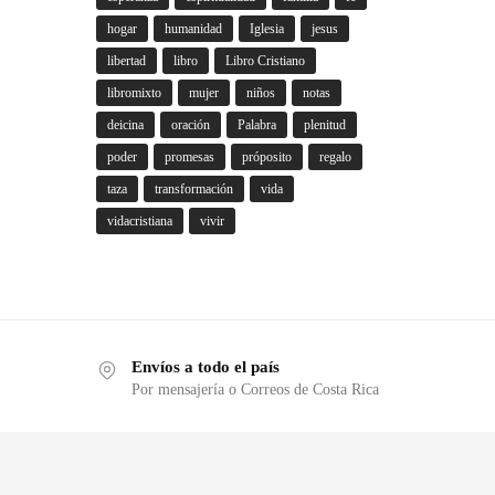
hogar
humanidad
Iglesia
jesus
libertad
libro
Libro Cristiano
libromixto
mujer
niños
notas
deicina
oración
Palabra
plenitud
poder
promesas
próposito
regalo
taza
transformación
vida
vidacristiana
vivir
Envíos a todo el país
Por mensajería o Correos de Costa Rica