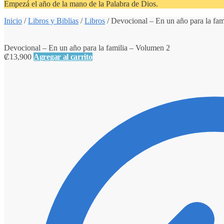
Empezá el año de la mano de la Palabra de Dios.
Inicio
/
Libros y Biblias
/
Libros
/
Devocional – En un año para la fam
Devocional – En un año para la familia – Volumen 2
₡
13,900
Agregar al carrito