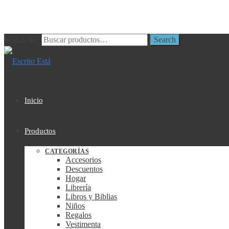
Search for:
Search
Inicio
Productos
CATEGORÍAS
Accesorios
Descuentos
Hogar
Librería
Libros y Biblias
Niños
Regalos
Vestimenta