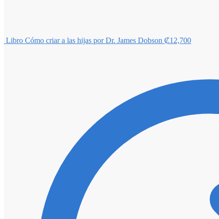
Libro Cómo criar a las hijas por Dr. James Dobson
₡
12,700