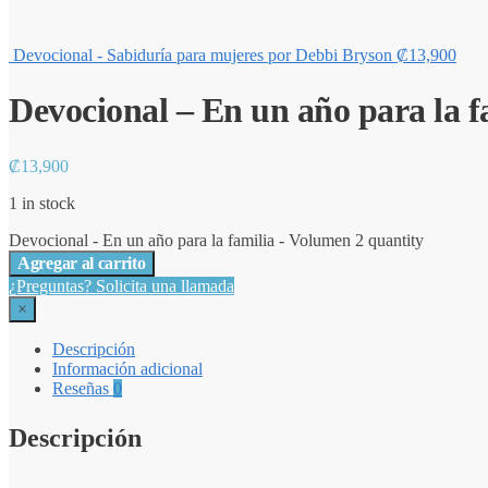
Devocional - Sabiduría para mujeres por Debbi Bryson
₡
13,900
Devocional – En un año para la f
₡
13,900
1 in stock
Devocional - En un año para la familia - Volumen 2 quantity
Agregar al carrito
¿Preguntas? Solicita una llamada
×
Descripción
Información adicional
Reseñas
0
Descripción