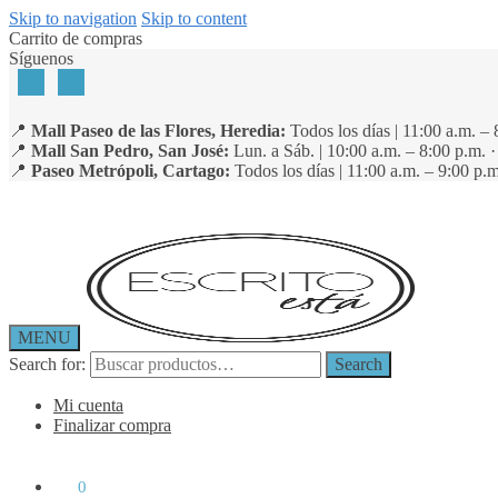
Skip to navigation
Skip to content
Carrito de compras
Síguenos
📍
Mall Paseo de las Flores, Heredia:
Todos los días | 11:00 a.m. – 
📍
Mall San Pedro, San José:
Lun. a Sáb. | 10:00 a.m. – 8:00 p.m. 
📍
Paseo Metrópoli, Cartago:
Todos los días | 11:00 a.m. – 9:00 p.m
MENU
Search for:
Search
Mi cuenta
Finalizar compra
₡
0
0