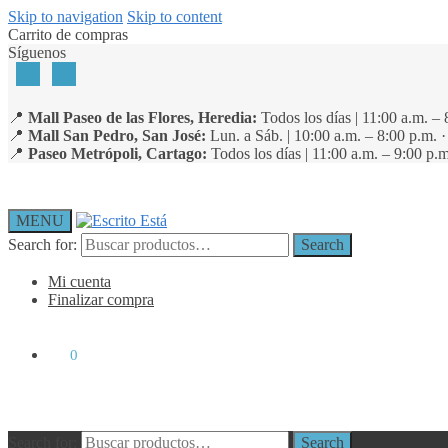
Skip to navigation
Skip to content
Carrito de compras
Síguenos
📍
Mall Paseo de las Flores, Heredia:
Todos los días | 11:00 a.m. – 
📍
Mall San Pedro, San José:
Lun. a Sáb. | 10:00 a.m. – 8:00 p.m. 
📍
Paseo Metrópoli, Cartago:
Todos los días | 11:00 a.m. – 9:00 p.m
MENU
Search for:
Search
Mi cuenta
Finalizar compra
₡
0
0
Search for:
Search