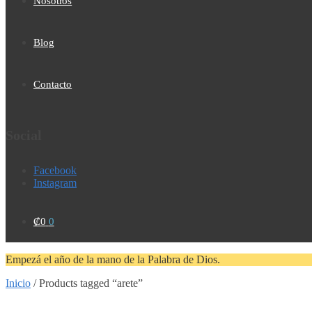
Nosotros
Blog
Contacto
Social
Facebook
Instagram
₡
0
0
Empezá el año de la mano de la Palabra de Dios.
Inicio
/
Products tagged “arete”