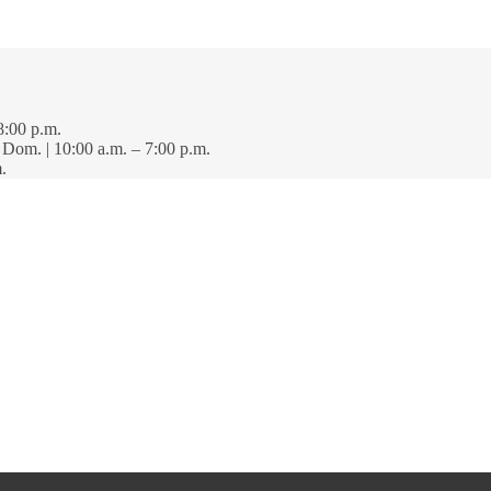
8:00 p.m.
· Dom. | 10:00 a.m. – 7:00 p.m.
.