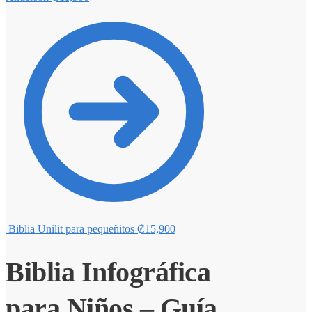
Biblia Unilit para pequeñitos
₡
15,900
Biblia Infográfica
para Niños – Guía