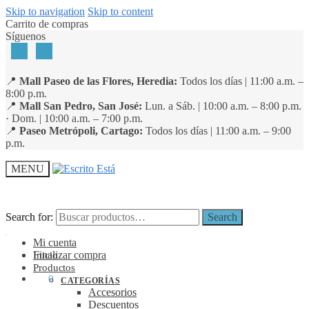
Skip to navigation
Skip to content
Carrito de compras
Síguenos
📍
Mall Paseo de las Flores, Heredia:
Todos los días | 11:00 a.m. –
8:00 p.m.
📍
Mall San Pedro, San José:
Lun. a Sáb. | 10:00 a.m. – 8:00 p.m.
· Dom. | 10:00 a.m. – 7:00 p.m.
📍
Paseo Metrópoli, Cartago:
Todos los días | 11:00 a.m. – 9:00
p.m.
MENU
Search for:
Search for:
Search
Search
Mi cuenta
Finalizar compra
Inicio
Productos
₡
0
0
CATEGORÍAS
Accesorios
Descuentos