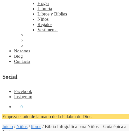
Hogar
Librería
Libros y Biblias
Niños
Regalos
Vestimenta
Nosotros
Blog
Contacto
Social
Facebook
Instagram
₡
0
0
Empezá el año de la mano de la Palabra de Dios.
Inicio
/
Niños
/
libros
/
Biblia Infográfica para Niños – Guía épica a