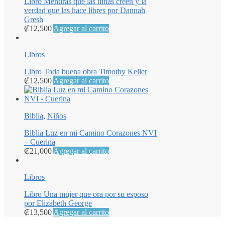
Libro Mentiras que las niñas creen y la
verdad que las hace libres por Dannah
Gresh
₡
12,500
Agregar al carrito
Libros
Libro Toda buena obra Timothy Keller
₡
12,500
Agregar al carrito
Biblia
,
Niños
Biblia Luz en mi Camino Corazones NVI
– Cuerina
₡
21,000
Agregar al carrito
Libros
Libro Una mujer que ora por su esposo
por Elizabeth George
₡
13,500
Agregar al carrito