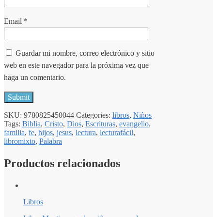
Email
*
Guardar mi nombre, correo electrónico y sitio
web en este navegador para la próxima vez que
haga un comentario.
SKU:
9780825450044
Categories:
libros
,
Niños
Tags:
Biblia
,
Cristo
,
Dios
,
Escrituras
,
evangelio
,
familia
,
fe
,
hijos
,
jesus
,
lectura
,
lecturafácil
,
libromixto
,
Palabra
Productos relacionados
Libros