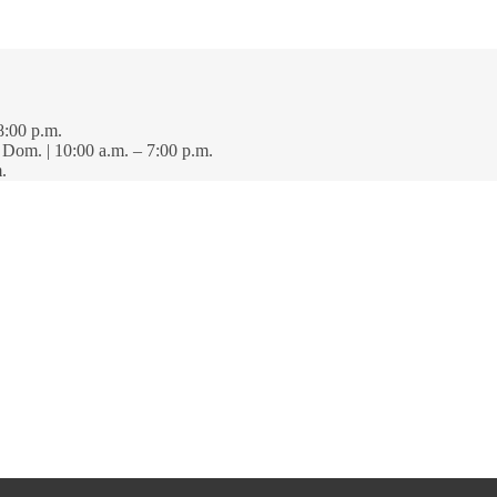
8:00 p.m.
· Dom. | 10:00 a.m. – 7:00 p.m.
.