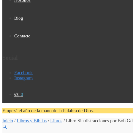
Nosotros
Blog
Contacto
Social
Facebook
Instagram
₡
0
0
Empezá el año de la mano de la Palabra de Dios.
Inicio
/
Libros y Biblias
/
Libros
/
Libro Sin distracciones por Bob Gd
🔍