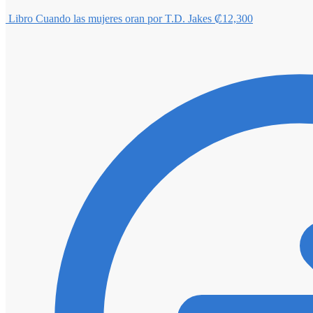
Libro Cuando las mujeres oran por T.D. Jakes
₡
12,300