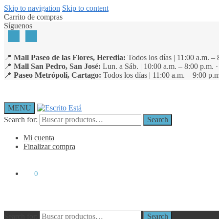
Skip to navigation
Skip to content
Carrito de compras
Síguenos
📍
Mall Paseo de las Flores, Heredia:
Todos los días | 11:00 a.m. – 
📍
Mall San Pedro, San José:
Lun. a Sáb. | 10:00 a.m. – 8:00 p.m. 
📍
Paseo Metrópoli, Cartago:
Todos los días | 11:00 a.m. – 9:00 p.m
MENU
Search for:
Search
Mi cuenta
Finalizar compra
₡
0
0
Search for:
Search