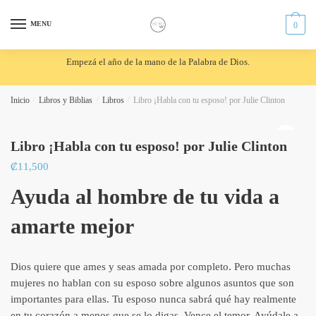
Skip
Skip
to
to
MENU
0
navigation
content
Empezá el año de la mano de la Palabra de Dios.
Inicio
/
Libros y Biblias
/
Libros
/
Libro ¡Habla con tu esposo! por Julie Clinton
🔍
Libro ¡Habla con tu esposo! por Julie Clinton
₡
11,500
Ayuda al hombre de tu vida a
amarte mejor
Dios quiere que ames y seas amada por completo. Pero muchas
mujeres no hablan con su esposo sobre algunos asuntos que son
importantes para ellas. Tu esposo nunca sabrá qué hay realmente
en tu corazón a menos que se lo digas. Vence el temor. Ayúdale a