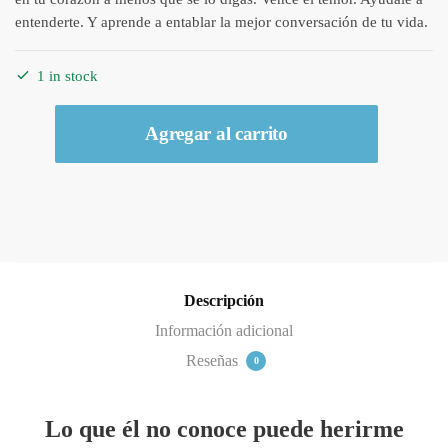
entenderte. Y aprende a entablar la mejor conversación de tu vida.
1 in stock
Libro
Agregar al carrito
¡Habla
con
tu
esposo!
por
Julie
Clinton
Descripción
quantity
Información adicional
Reseñas
0
Lo que él no conoce puede herirme