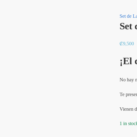
Set de L
Set 
₡
9,500
¡El 
No hay m
Te presen
Vienen de
1 in stoc