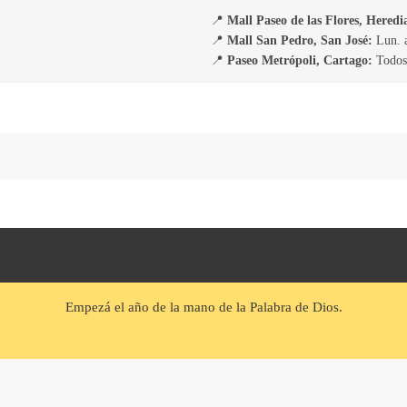
📍
Mall Paseo de las Flores, Heredi
📍
Mall San Pedro, San José:
Lun. a
📍
Paseo Metrópoli, Cartago:
Todos 
Empezá el año de la mano de la Palabra de Dios.