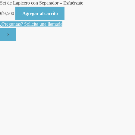
Set de Lapicero con Separador – Esfuérzate
₡
9,500
Agregar al carrito
¿Preguntas? Solicita una llamada
×