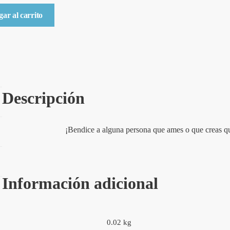
ar al carrito
r
te
Descripción
¡Bendice a alguna persona que ames o que creas qu
Información adicional
0.02 kg