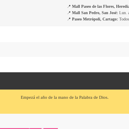
📍
Mall Paseo de las Flores, Heredi
📍
Mall San Pedro, San José:
Lun. a
📍
Paseo Metrópoli, Cartago:
Todos 
Empezá el año de la mano de la Palabra de Dios.