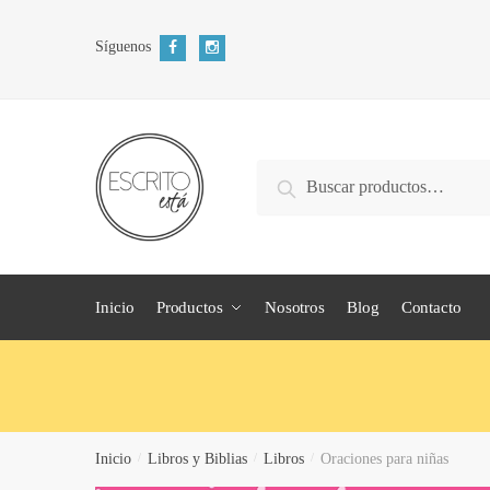
Skip
Skip
to
to
Síguenos
navigation
content
Search
Search
for:
Inicio
Productos
Nosotros
Blog
Contacto
Inicio
/
Libros y Biblias
/
Libros
/
Oraciones para niñas