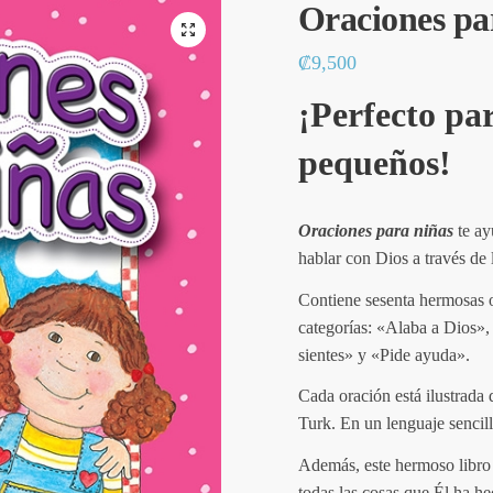
Oraciones pa
🔍
₡
9,500
¡Perfecto pa
pequeños!
Oraciones para niñas
te ay
hablar con Dios a través de 
Contiene sesenta hermosas 
categorías: «Alaba a Dios»,
sientes» y «Pide ayuda».
Cada oración está ilustrada
Turk. En un lenguaje sencill
Además, este hermoso libro 
todas las cosas que Él ha he