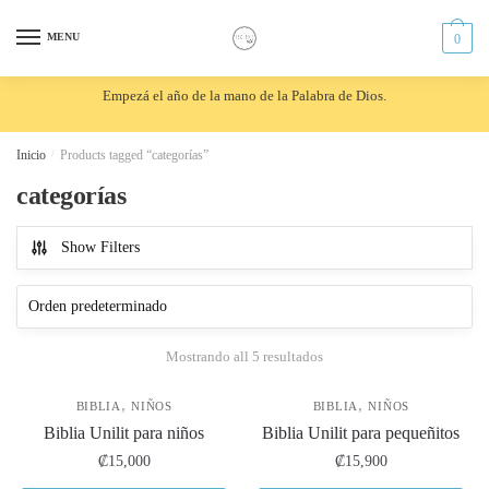
Skip
Skip
to
to
MENU
0
navigation
content
Empezá el año de la mano de la Palabra de Dios.
Inicio
/
Products tagged “categorías”
categorías
Show Filters
Mostrando all 5 resultados
,
,
BIBLIA
NIÑOS
BIBLIA
NIÑOS
Biblia Unilit para niños
Biblia Unilit para pequeñitos
₡
15,000
₡
15,900