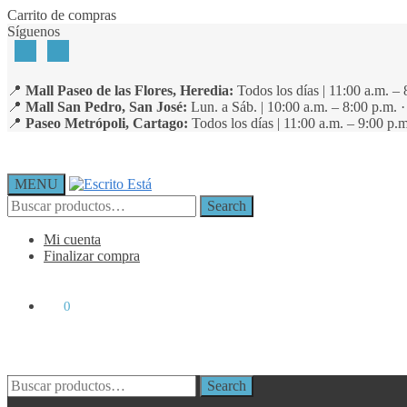
Skip
Skip
Carrito de compras
to
to
Síguenos
navigation
content
📍
Mall Paseo de las Flores, Heredia:
Todos los días | 11:00 a.m. – 
📍
Mall San Pedro, San José:
Lun. a Sáb. | 10:00 a.m. – 8:00 p.m. 
📍
Paseo Metrópoli, Cartago:
Todos los días | 11:00 a.m. – 9:00 p.m
MENU
Search
Search
for:
Mi cuenta
Finalizar compra
₡
0
0
Search
Search
for: