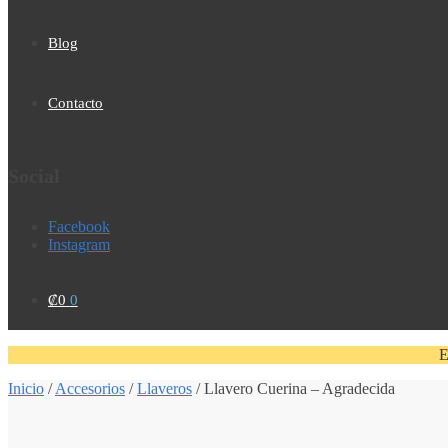
Blog
Contacto
Social
Facebook
Instagram
₡
0
0
E
Inicio
/
Accesorios
/
Llaveros
/
Llavero Cuerina – Agradecida