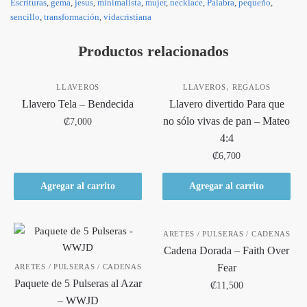
Escrituras
,
gema
,
jesus
,
minimalista
,
mujer
,
necklace
,
Palabra
,
pequeño
,
sencillo
,
transformación
,
vidacristiana
Productos relacionados
,
LLAVEROS
LLAVEROS
REGALOS
Llavero Tela – Bendecida
Llavero divertido Para que
no sólo vivas de pan – Mateo
₡
7,000
4:4
₡
6,700
Agregar al carrito
Agregar al carrito
ARETES / PULSERAS / CADENAS
Cadena Dorada – Faith Over
Fear
ARETES / PULSERAS / CADENAS
Paquete de 5 Pulseras al Azar
₡
11,500
– WWJD