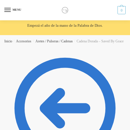
Skip
Skip
to
to
MENU
0
navigation
content
Empezá el año de la mano de la Palabra de Dios.
Inicio
/
Accesorios
/
Aretes / Pulseras / Cadenas
/
Cadena Dorada – Saved By Grace