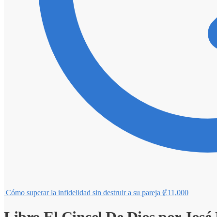
Cómo superar la infidelidad sin destruir a su pareja
₡
11,000