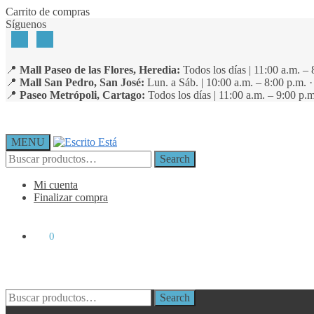
Skip
Skip
Carrito de compras
to
to
Síguenos
navigation
content
📍
Mall Paseo de las Flores, Heredia:
Todos los días | 11:00 a.m. – 
📍
Mall San Pedro, San José:
Lun. a Sáb. | 10:00 a.m. – 8:00 p.m. 
📍
Paseo Metrópoli, Cartago:
Todos los días | 11:00 a.m. – 9:00 p.m
MENU
Search
Search
for:
Mi cuenta
Finalizar compra
₡
0
0
Search
Search
for: