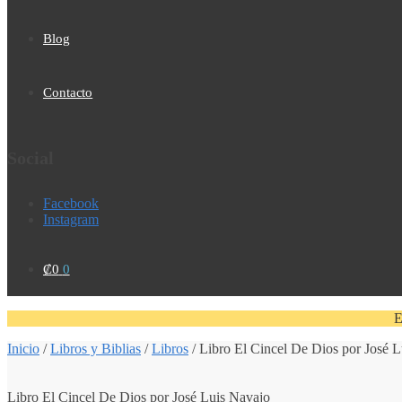
Blog
Contacto
Social
Facebook
Instagram
₡
0
0
E
Inicio
/
Libros y Biblias
/
Libros
/
Libro El Cincel De Dios por José 
Libro El Cincel De Dios por José Luis Navajo