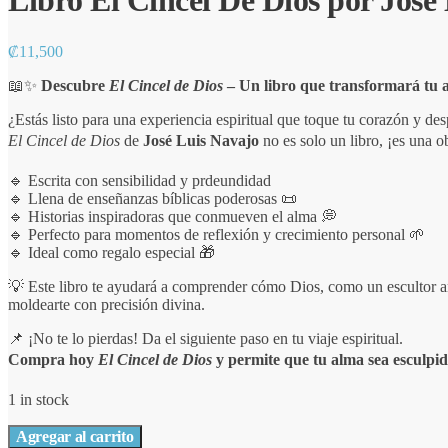
Libro El Cincel De Dios por José
₡
11,500
📖✨
Descubre
El Cincel de Dios
– Un libro que transformará tu 
¿Estás listo para una experiencia espiritual que toque tu corazón y des
El Cincel de Dios
de
José Luis Navajo
no es solo un libro, ¡es una o
🔹 Escrita con sensibilidad y prdeundidad
🔹 Llena de enseñanzas bíblicas poderosas 📜
🔹 Historias inspiradoras que conmueven el alma 💭
🔹 Perfecto para momentos de reflexión y crecimiento personal 🌱
🔹 Ideal como regalo especial 🎁
💡 Este libro te ayudará a comprender cómo Dios, como un escultor am
moldearte con precisión divina.
📌 ¡No te lo pierdas! Da el siguiente paso en tu viaje espiritual.
Compra hoy
El Cincel de Dios
y permite que tu alma sea esculpid
1 in stock
Libro
Agregar al carrito