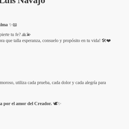
 Luis Navajo
alma
✨📖
pierte tu fe? 🙏💫
bra que talla esperanza, consuelo y propósito en tu vida! 🛠️❤️
oroso, utiliza cada prueba, cada dolor y cada alegría para
a por el amor del Creador.
🕊️✨