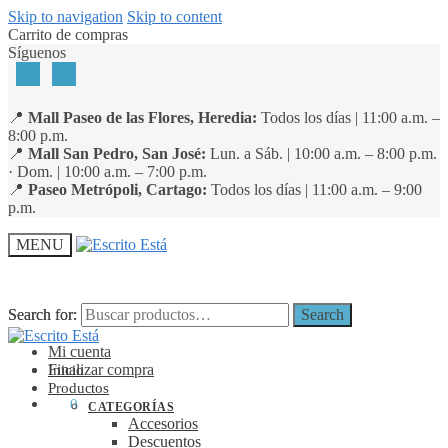
Skip to navigation
Skip to content
Carrito de compras
Síguenos
📍
Mall Paseo de las Flores, Heredia:
Todos los días | 11:00 a.m. –
8:00 p.m.
📍
Mall San Pedro, San José:
Lun. a Sáb. | 10:00 a.m. – 8:00 p.m.
· Dom. | 10:00 a.m. – 7:00 p.m.
📍
Paseo Metrópoli, Cartago:
Todos los días | 11:00 a.m. – 9:00
p.m.
MENU
Search for:
Search for:
Search
Search
Mi cuenta
Finalizar compra
Inicio
Productos
₡
0
0
CATEGORÍAS
Accesorios
Descuentos