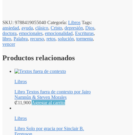
SKU:
9788419055040
Categoría:
Libros
Tags:
ansiedad
,
ayuda
,
clásico
,
Cristo
,
depresión
,
Dios
,
doctora
,
emocionales
,
emocionalidad
,
Escrituras
,
libro
,
Palabra
,
recurso
,
retos
,
solución
,
tormenta
,
vencer
Productos relacionados
Libros
Libro Textos fuera de contexto por Jairo
Namnún & Steven Morales
₡
11,900
Agregar al carrito
Libros
Libro Solo por gracia por Sinclair B.
Ferguson